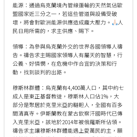
能源：通過烏克蘭境內管線運輸的天然氣佔歐
盟國家近三分之一，若這些管道與設備受破
壞，將會對歐洲能源供應造成龐大壓力。
人
民日用所需的，求主供應、賜下。
領導：為參與烏克蘭外交的世界各國領導人禱
告。禱告求主賜國家領導人有屬天的智慧，行
公義、好憐憫，在危機中作合宜的決策和行
動，找到談判的出路。
穆斯林群體：烏克蘭有4,400萬人口，其中約七
成人是東正基督教徒，穆斯林人口佔1%，大
部分是聚居於克里米亞的韃靼人，全國有百多
間清真寺。伊斯蘭教在蒙古欽察汗國時代已傳
入克里米亞，該地於2014年被俄羅斯所佔領。
禱告求主讓穆斯林群體能遇上愛萬民的主，願