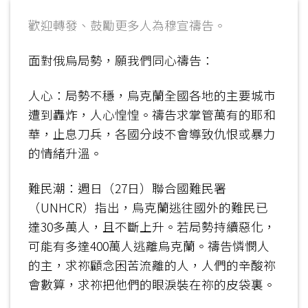
歡迎轉發、鼓勵更多人為穆宣禱告。
面對俄烏局勢，願我們同心禱告：
人心：局勢不穩，烏克蘭全國各地的主要城市
遭到轟炸，人心惶惶。禱告求掌管萬有的耶和
華，止息刀兵，各國分歧不會導致仇恨或暴力
的情緒升溫。
難民潮：週日（27日）聯合國難民署
（UNHCR）指出，烏克蘭逃往國外的難民已
達30多萬人，且不斷上升。若局勢持續惡化，
可能有多達400萬人逃離烏克蘭。禱告憐憫人
的主，求祢顧念困苦流離的人，人們的辛酸祢
會數算，求祢把他們的眼淚裝在祢的皮袋裏。