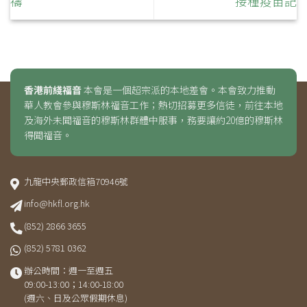
禱
接種疫苗記
香港前綫福音
本會是一個超宗派的本地差會。本會致力推動
華人教會參與穆斯林福音工作；熱切招募更多信徒，前往本地
及海外未聞福音的穆斯林群體中服事，務要讓約20億的穆斯林
得聞福音。
九龍中央郵政信箱70946號
info@hkfl.org.hk
(852) 2866 3655
(852) 5781 0362
辦公時間：週一至週五
09:00-13:00；14:00-18:00
(週六、日及公眾假期休息)