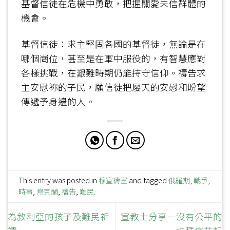
基督信徒在危機中勇敢，把握關愛未信群體的
機會。
基督信徒：求主堅固各國的基督徒，無論是在
哪個崗位，甚至是在軍中服役的，有智慧應對
各樣挑戰，在艱難時期仍能持守信仰。禱告求
主安慰祢的子民，願信徒把屬天的安慰和盼望
傳遞予身邊的人。
This entry was posted in
穆宣禱室
and tagged
俄羅期
,
戰爭
,
時事
,
烏克蘭
,
禱告
,
難民
.
為敘利亞的孩子及難民祈
宣教士分享—沒有公平的