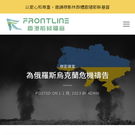
Skip
以愛心和尊重，邀請穆斯林群體跟隨耶穌基督
to
content
穆宣禱室
為俄羅斯烏克蘭危機禱告
POSTED ON
1 1 月, 2023
BY
ADMIN