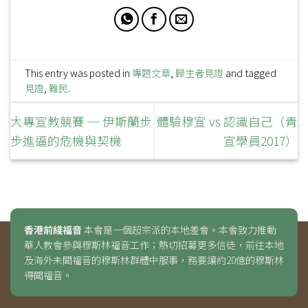
This entry was posted in
專題文章
,
歸主者見證
and tagged
見證
,
難民
.
大專宣教競賽 ─ 伊斯蘭步
體驗穆宣 vs 認識自己（青
步進逼的危機與契機
宣學員2017）
香港前綫福音
本會是一個超宗派的本地差會。本會致力推動
華人教會參與穆斯林福音工作；熱切招募更多信徒，前往本地
及海外未聞福音的穆斯林群體中服事，務要讓約20億的穆斯林
得聞福音。