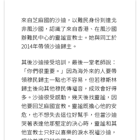
來自芝麻國的沙迪，以難民身份到達北
非風沙國，認識了來自香港、在風沙國
辦難民中心的靈謐宣教士。她與同工於
2014年帶領沙迪歸主。
其後沙迪接受培訓，最後一堂老師說：
「你們很重要。」因為海外來的人要帶
領穆民歸主一點也不容易，但若穆斯林
歸主後向其他穆民傳福音，成效會好得
多。沙迪很受感動，幾天後找靈謐，因
他要回芝麻國宣教。靈謐既擔心他的安
危，也不想失去這位好幫手，但當沙迪
哭著表達他那堅定的決心時，靈謐和其
他宣教士只好以喜樂的淚水祝福沙迪，