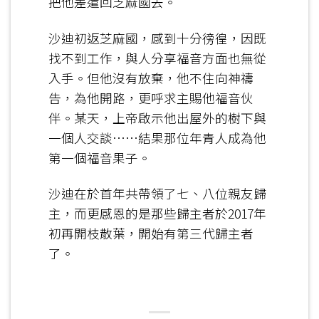
把他差遣回芝麻國去。
沙迪初返芝麻國，感到十分徬徨，因既
找不到工作，與人分享福音方面也無從
入手。但他沒有放棄，他不住向神禱
告，為他開路，更呼求主賜他福音伙
伴。某天，上帝啟示他出屋外的樹下與
一個人交談……結果那位年青人成為他
第一個福音果子。
沙迪在於首年共帶領了七、八位親友歸
主，而更感恩的是那些歸主者於2017年
初再開枝散葉，開始有第三代歸主者
了。