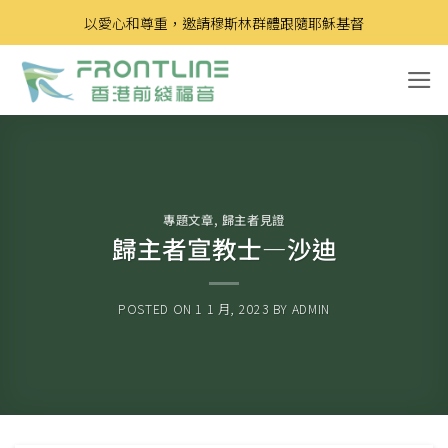
Skip
以愛心和尊重，邀請穆斯林群體跟隨耶穌基督
to
content
專題文章
,
歸主者見證
歸主者宣教士—沙迪
POSTED ON
1 1 月, 2023
BY
ADMIN