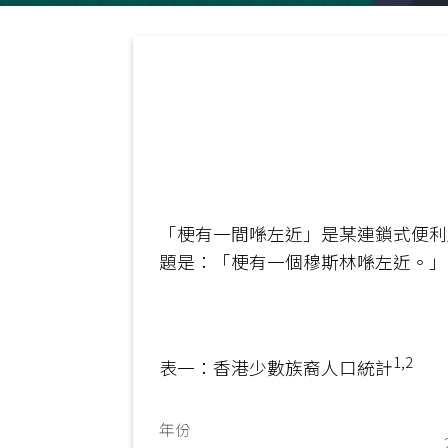
「梗有一間喺左近」是某連鎖式便利
題是：「梗有一個穆斯林喺左近。」
1,2
表一：香港少數族裔人口統計
年份