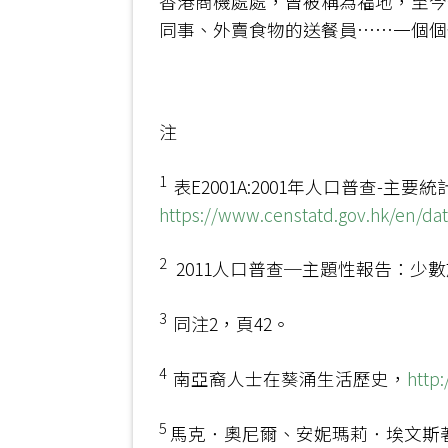
香港商機處處，曾被稱為福地，至今
同事、外賣食物的送餐員……一個個
注
1
表E2001A:2001年人口普查-主
https://www.censtatd.gov.hk/en/da
2
2011人口普查─主題性報告：少數
3
同注2，頁42。
4
南亞裔人士在葵涌生活歷史，
http
5
馬克．奧尼爾、安妮瑪莉．埃文斯著