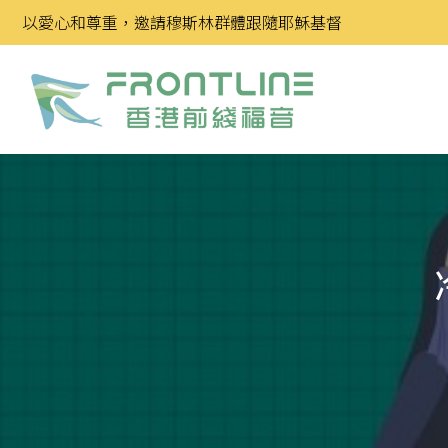
Skip
以愛心和尊重，邀請穆斯林群體跟隨耶穌基督
to
content