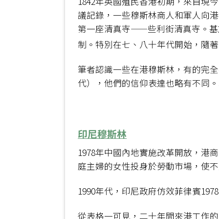
1842年英國殖民香港初期，來自現
議記錄，一些穆斯林商人和軍人向港英
第一座清真寺——些利街清真寺。基
制。特別在七、八十年代開始，隨著
筆者認識一些在港穆斯林，有的完全
代），他們的信仰表達也略有不同。
印尼穆斯林
1978年中國內地實施改革開放，
庭主婦的女性投身於勞動市場，使不
1990年代，印尼政府仿效菲律賓1
從表格一可見，二十年間來港工作的