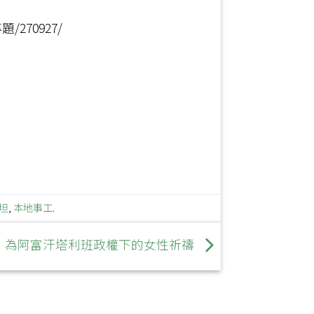
270927/
坦
,
本地事工
.
為阿富汗塔利班政權下的女性祈禱