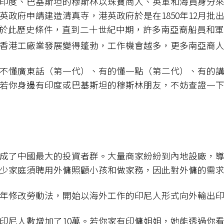
今印度、巴基斯坦的穆斯林以珠寶商人、英軍和海員身分來港。
政府申請建造清真寺，港英政府於是在1850年12月批出4
於此歷史條件，直到二十世紀中期，許多南亞裔船員和
香港工廠業發展變得蓬勃，工作機會越多，更多南亞裔
不懂廣東話（第一代）、有的懂一點（第二代）、有的
若你身邊有印度或巴基斯坦的穆斯林朋友，不妨查證一
港商成了中國最大的投資者群。大量商家紛紛到內地設廠，
少家庭須聘用外傭照顧小孩和做家務，因此對外傭的需
978年修改勞動法，開始以海外工作的印尼人形式向外輸出
印尼人數增加了10萬。若你家有印傭姐姐，她能透過你