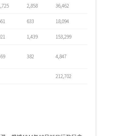
1,725
2,858
36,462
561
633
18,094
921
1,439
153,299
369
382
4,847
212,702