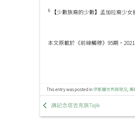
6
【少數族裔的少數】孟加拉裔少女邊讀大學、
本文原載於《前線觸穆》95期，2021年
This entry was posted in
伊斯蘭世界與現況
,
專
請記念塔吉克族Tajik