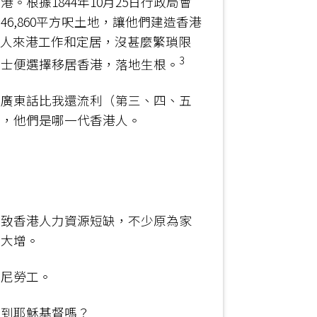
根據1844年10月25日行政局會
6,860平方呎土地，讓他們建造香港
軍人來港工作和定居，沒甚麼繁瑣限
3
人士便選擇移居香港，落地生根。
講廣東話比我還流利（第三、四、五
下，他們是哪一代香港人。
導致香港人力資源短缺，不少原為家
求大增。
印尼勞工。
看到耶穌基督嗎？