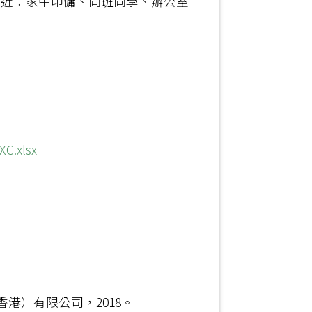
左近：家中印傭、同班同學、辦公室
XC.xlsx
港）有限公司，2018。