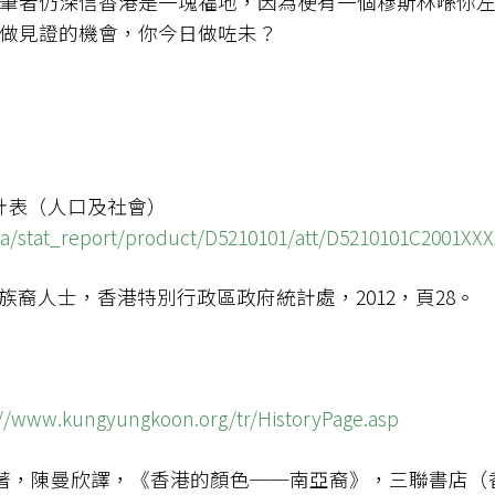
筆者仍深信香港是一塊福地，因為梗有一個穆斯林喺你
做見證的機會，你今日做咗未？
要統計表（人口及社會）
ta/stat_report/product/D5210101/att/D5210101C2001XXX
族裔人士，香港特別行政區政府統計處，2012，頁28。
://www.kungyungkoon.org/tr/HistoryPage.asp
，陳曼欣譯，《香港的顏色──南亞裔》，三聯書店（香