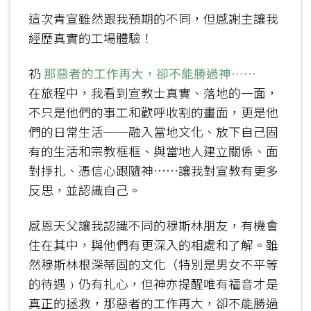
這次青宣雖然跟我預期的不同，但感謝主讓我
經歷真實的工場體驗！
礽
那惡者的工作再大，卻不能勝過神……
在旅程中，我看到宣教士真實、落地的一面，
不只是他們的事工和歡呼收割的畫面，更是他
們的日常生活──融入當地文化、放下自己固
有的生活和宗教框框、與當地人建立關係、面
對掙扎、憑信心跟隨神……讓我對宣教有更多
反思，並認識自己。
感恩天父讓我認識不同的穆斯林朋友，有機會
住在其中，與他們有更深入的相處和了解。雖
然穆斯林根深蒂固的文化（特別是男女不平等
的待遇﹚仍有扎心，但神亦提醒唯有福音才是
真正的拯救，那惡者的工作再大，卻不能勝過