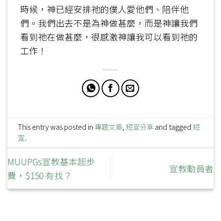
時候，神已經安排祂的僕人愛他們、陪伴他
們。我們出去不是為神做甚麼，而是神讓我們
看到祂在做甚麼，很感激神讓我可以看到祂的
工作！
This entry was posted in
專題文章
,
短宣分享
and tagged
短
宣
.
MUUPGs宣教基本起步
宣教動員者
費，$150 有找？