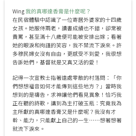
Wing
我的真哪達香膏是什麼呢？
在民宿體驗中認識了一位寄居外婆家的十四歲
女孩。她服侍兩老，讀書成績也不錯，卻常被
責罵，甚至滿十八歲便可能被安排出嫁；看著
她的眼淚和拘謹的笑容，我不禁流下淚來。許
多穆民婦女沒有自由，更感受不到愛，我很想
告訴她們，基督就是又真又活的愛！
記得一次宣教士指著遠處零散的村落問：「你
們想想福音如何才能傳到這些地方？」當時我
想到的是禱告，求神讓他們看見異象！恰巧我
正在聽的詩歌，講到為主打破玉瓶：究竟我為
主所獻的真哪達香膏又是什麼呢？我沒有才
幹、能力，只能獻上自己的一生……想著想著
就流下淚來。