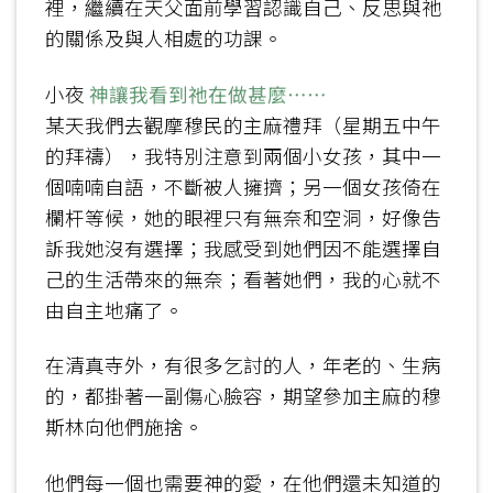
裡，繼續在天父面前學習認識自己、反思與祂
的關係及與人相處的功課。
小夜
神讓我看到祂在做甚麼……
某天我們去觀摩穆民的主麻禮拜（星期五中午
的拜禱），我特別注意到兩個小女孩，其中一
個喃喃自語，不斷被人擁擠；另一個女孩倚在
欄杆等候，她的眼裡只有無奈和空洞，好像告
訴我她沒有選擇；我感受到她們因不能選擇自
己的生活帶來的無奈；看著她們，我的心就不
由自主地痛了。
在清真寺外，有很多乞討的人，年老的、生病
的，都掛著一副傷心臉容，期望參加主麻的穆
斯林向他們施捨。
他們每一個也需要神的愛，在他們還未知道的