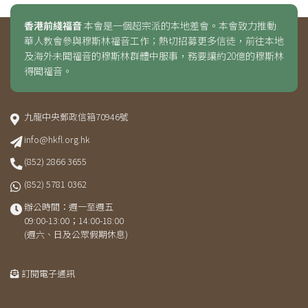
香港前綫福音
本會是一個超宗派的本地差會。本會致力推動
華人教會參與穆斯林福音工作；熱切招募更多信徒，前往本地
及海外未聞福音的穆斯林群體中服事，務要讓約20億的穆斯林
得聞福音。
九龍中央郵政信箱70946號
info@hkfl.org.hk
(852) 2866 3655
(852) 5781 0362
辦公時間：週一至週五
09:00-13:00；14:00-18:00
(週六、日及公眾假期休息)
訂閱電子通訊