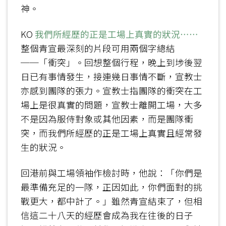
神。
KO
我們所經歷的正是工場上真實的狀況……
整個青宣最深刻的片段可用兩個字總結
──「衝突」。回想整個行程，晚上到埗後翌
日已有事情發生，接連幾日事情不斷，宣教士
亦感到團隊的張力。宣教士指團隊的衝突在工
場上是很真實的問題，宣教士離開工場，大多
不是因為服侍對象或其他因素，而是團隊衝
突，而我們所經歷的正是工場上真實且經常發
生的狀況。
回港前與工場領袖作檢討時，他說：「你們是
最準備充足的一隊，正因如此，你們面對的挑
戰更大，都中計了。」雖然青宣結束了，但相
信這二十八天的經歷會成為我在往後的日子