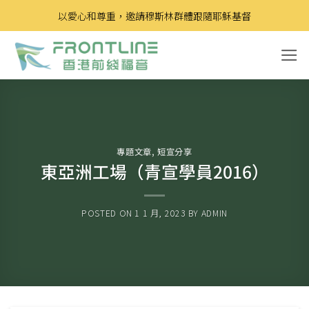
Skip
以愛心和尊重，邀請穆斯林群體跟隨耶穌基督
to
content
專題文章
,
短宣分享
東亞洲工場（青宣學員2016）
POSTED ON
1 1 月, 2023
BY
ADMIN