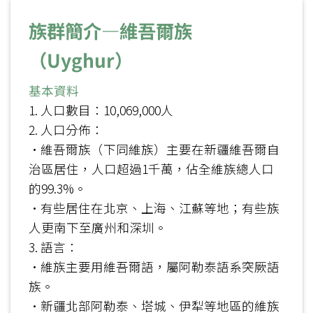
族群簡介—維吾爾族
（Uyghur）
基本資料
1. 人口數目：10,069,000人
2. 人口分佈：
•維吾爾族（下同維族）主要在新疆維吾爾自
治區居住，人口超過1千萬，佔全維族總人口
的99.3%。
•有些居住在北京、上海、江蘇等地；有些族
人更南下至廣州和深圳。
3. 語言：
•維族主要用維吾爾語，屬阿勒泰語系突厥語
族。
•新疆北部阿勒泰、塔城、伊犁等地區的維族