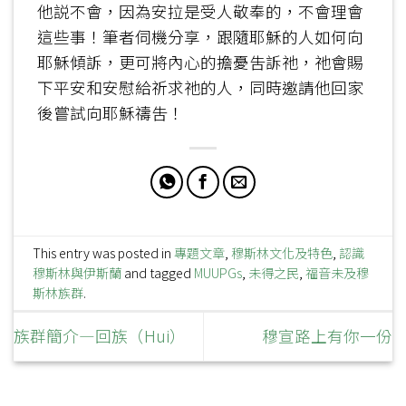
他説不會，因為安拉是受人敬奉的，不會理會
這些事！筆者伺機分享，跟隨耶穌的人如何向
耶穌傾訴，更可將內心的擔憂吿訴祂，祂會賜
下平安和安慰給祈求祂的人，同時邀請他回家
後嘗試向耶穌禱吿！
This entry was posted in
專題文章
,
穆斯林文化及特色
,
認識
穆斯林與伊斯蘭
and tagged
MUUPGs
,
未得之民
,
福音未及穆
斯林族群
.
族群簡介—回族（Hui）
穆宣路上有你一份