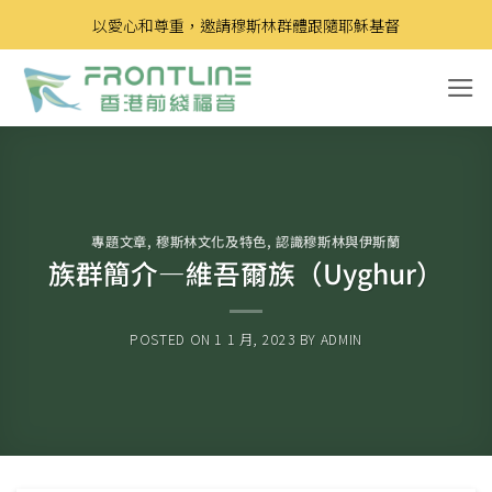
Skip
以愛心和尊重，邀請穆斯林群體跟隨耶穌基督
to
content
專題文章
,
穆斯林文化及特色
,
認識穆斯林與伊斯蘭
族群簡介—維吾爾族（Uyghur）
POSTED ON
1 1 月, 2023
BY
ADMIN