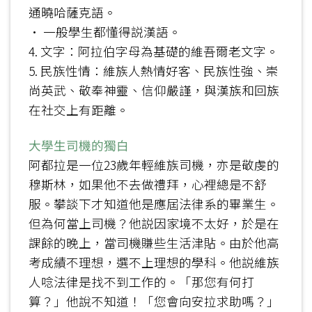
通曉哈薩克語。
• 一般學生都懂得説漢語。
4. 文字：阿拉伯字母為基礎的維吾爾老文字。
5. 民族性情：維族人熱情好客、民族性強、崇
尚英武、敬奉神靈、信仰嚴謹，與漢族和回族
在社交上有距離。
大學生司機的獨白
阿都拉是一位23歲年輕維族司機，亦是敬虔的
穆斯林，如果他不去做禮拜，心裡總是不舒
服。攀談下才知道他是應屆法律系的畢業生。
但為何當上司機？他説因家境不太好，於是在
課餘的晚上，當司機賺些生活津貼。由於他高
考成績不理想，選不上理想的學科。他説維族
人唸法律是找不到工作的。「那您有何打
算？」他說不知道！「您會向安拉求助嗎？」