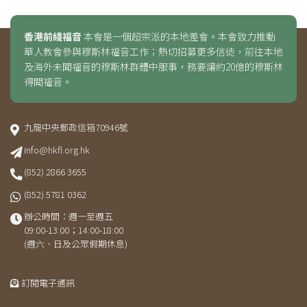
香港前綫福音
本會是一個超宗派的本地差會。本會致力推動
華人教會參與穆斯林福音工作；熱切招募更多信徒，前往本地
及海外未聞福音的穆斯林群體中服事，務要讓約20億的穆斯林
得聞福音。
九龍中央郵政信箱70946號
info@hkfl.org.hk
(852) 2866 3655
(852) 5781 0362
辦公時間：週一至週五
09:00-13:00；14:00-18:00
(週六、日及公眾假期休息)
訂閱電子通訊