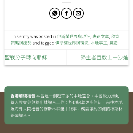
This entry was posted in
伊斯蘭世界與現況
,
專題文章
,
穆宣
策略與趨勢
and tagged
伊斯蘭世界與現況
,
本地事工
,
見證
.
聖戰分子轉向耶穌
歸主者宣教士—沙迪
香港前綫福音
本會是一個超宗派的本地差會。本會致力推動
華人教會參與穆斯林福音工作；熱切招募更多信徒，前往本地
及海外未聞福音的穆斯林群體中服事，務要讓約20億的穆斯林
得聞福音。