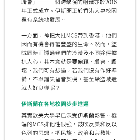
聯會」——一個跨學院的組織亦於2016
年正式成立。伊斯蘭正於香港大專校園
裡有系統地發展。
一方面，神把大批MCS帶到香港，他們
因而有機會得著豐盛的生命。然而，盜
賊同時正透過我們的冷漠及不同途徑擄
掠人心，其本意就是要偷竊、殺害、毀
壞。我們可有想過，若我們沒有作好準
備，不單錯失福音契機，甚至給盜賊造
就大好良機呢？
伊斯蘭在各地校園步步進逼
其實歐美大學早已深受伊斯蘭影響。極
端的MCS排他性很強，鼓吹反美和反以
色列的思想，把民族、政治和宗教掛