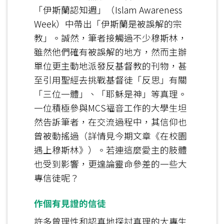
「伊斯蘭認知週」（Islam Awareness
Week）中帶出「伊斯蘭是被誤解的宗
教」。誠然，筆者接觸過不少穆斯林，
雖然他們確有被誤解的地方，然而主辦
單位更主動地派發反基督教的刊物，甚
至引用聖經去挑戰基督徒「反思」有關
「三位一體」、「耶穌是神」等真理。
一位積極參與MCS福音工作的大學生坦
然告訴筆者，在交流過程中，其信仰也
曾被動搖過（詳情見今期文章《在校園
遇上穆斯林》）。若連這麼愛主的肢體
也受到影響，更遑論靈命參差的一些大
專信徒呢？
作個有見證的信徒
許多曾理性和認真地探討真理的大專生