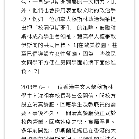
勾，一直是伊斯蘭擴展的一大助力。此
外，他們也會採用表面較文明的政治手
段，例如一位加拿大穆斯林政治領袖提
出把「校園伊斯蘭化」的策略，鼓勵穆
斯林成為學生會領袖，藉高舉人權爭取
伊斯蘭的共同目標。
[1]
在歐美校園，甚
至已倡導設立女性餐廳，因為一些穆民
女同學不方便在男同學面前摘下面紗進
食。
[2]
2013年7月，一位香港中文大學穆斯林
學生向沈祖堯校長發出公開信，盼校方
設立清真餐廳，回應學生及教職員的需
要。事後不久，一間清真餐廳便正式於
校內營業，回應速度之快，實屬罕見。
多年前開始，伊斯蘭組織已在香港的大
學校園舉辦伊斯蘭週，以軟性的手法介