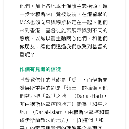
他們，加上各地本土保護主義抬頭，進
一步令穆斯林自覺被歧視，在港留學的
MCS也傾向只與穆斯林走在一起。他們
來到香港，基督徒能否展示與別不同的
態度，以誠以愛主動關心他們，和他們
做朋友，讓他們透過我們感受到基督的
愛呢？
作個有見識的信徒
基督教信仰的基礎是「愛」，而伊斯蘭
發展所重視的卻是「領土」的擴張。他
們著力把「戰爭之地」（Dar al-Harb，
非由穆斯林掌控的地方）變為「和平之
地」（Dar al-Islam，由穆斯林掌控和實
踐伊斯蘭教法的地方），
[3]
這個「和
平」的定義與我們的理解完全是兩回