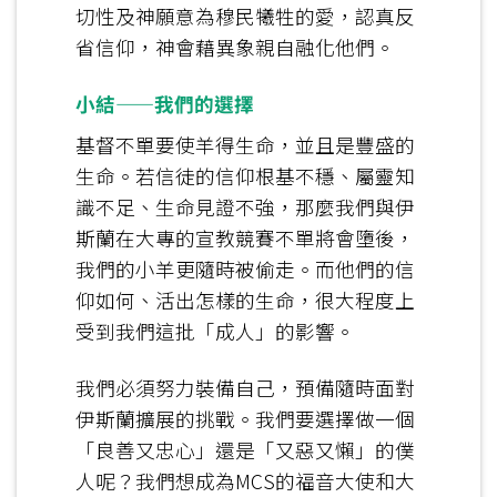
切性及神願意為穆民犧牲的愛，認真反
省信仰，神會藉異象親自融化他們。
小結
——
我們的選擇
基督不單要使羊得生命，並且是豐盛的
生命。若信徒的信仰根基不穩、屬靈知
識不足、生命見證不強，那麼我們與伊
斯蘭在大專的宣教競賽不單將會墮後，
我們的小羊更隨時被偷走。而他們的信
仰如何、活出怎樣的生命，很大程度上
受到我們這批「成人」的影響。
我們必須努力裝備自己，預備隨時面對
伊斯蘭擴展的挑戰。我們要選擇做一個
「良善又忠心」還是「又惡又懶」的僕
人呢？我們想成為MCS的福音大使和大