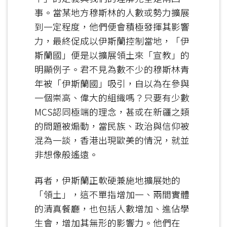
事。當某地方穆斯林的人數或勢力擴展
到一定程度，他們便會積極發揮其影響
力，最終促成以伊斯蘭控制當地，「伊
斯蘭國」便是以擴展領土來「宣教」的
明顯例子。君不見為數不少的穆斯林青
年被「伊斯蘭國」吸引，自以為在參與
一個崇高、偉大的組織嗎？只要有少數
MCS認同極端的理念，甚或在新疆之類
的問題被煽動，當民族、政治與信仰被
混為一談，香港出現歐美的情況，就並
非想像般遙遠。
再者，伊斯蘭正軟硬兼施地擴展她的
「領土」，這不單指增加一、兩間實體
的清真餐廳，也包括人數增加、進佔學
生會，增加其無形的影響力。他們在