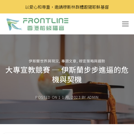
Skip
以愛心和尊重，邀請穆斯林群體跟隨耶穌基督
to
content
伊斯蘭世界與現況
,
專題文章
,
穆宣策略與趨勢
大專宣教競賽 ─ 伊斯蘭步步進逼的危
機與契機
POSTED ON
1 1 月, 2023
BY
ADMIN