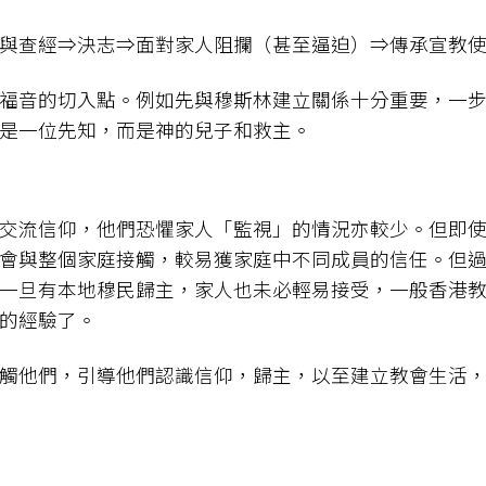
與查經⇒決志⇒面對家人阻攔（甚至逼迫）⇒傳承宣教使命
福音的切入點。例如先與穆斯林建立關係十分重要，一
是一位先知，而是神的兒子和救主。
交流信仰，他們恐懼家人「監視」的情況亦較少。但即
會與整個家庭接觸，較易獲家庭中不同成員的信任。但
一旦有本地穆民歸主，家人也未必輕易接受，一般香港
的經驗了。
觸他們，引導他們認識信仰，歸主，以至建立教會生活