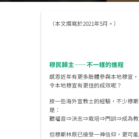
（本文撰寫於2021年5月。）
穆民歸主——不一樣的進程
感恩近年有更多肢體參與本地穆宣，
令本地穆宣有更佳的成效呢？
按一些海外宣教士的經驗，不少穆斯
是：
聽福音⇒決志⇒栽培⇒門訓⇒成為教
但穆斯林原已接受一神信仰，更可能