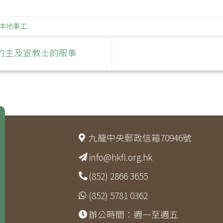
本地事工
.
的主及宣教士的服事
九龍中央郵政信箱70946號
info@hkfl.org.hk
(852) 2866 3655
(852) 5781 0362
辦公時間：週一至週五