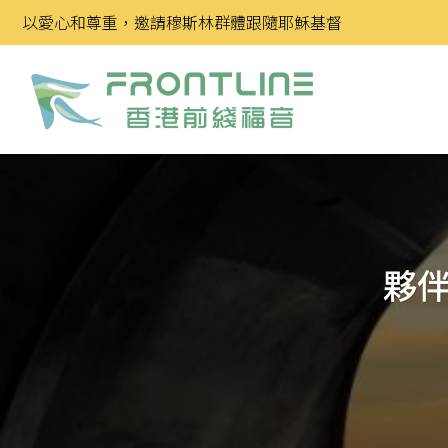
Skip
以愛心和尊重，邀請穆斯林群體跟隨耶穌基督
to
content
夥