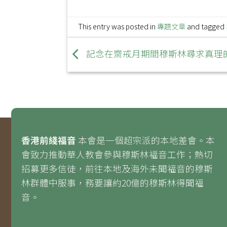
This entry was posted in
專題文章
and tagged
記念在齋戒月期間穆斯林尋求真理
香港前綫福音
本會是一個超宗派的本地差會。本
會致力推動華人教會參與穆斯林福音工作；熱切
招募更多信徒，前往本地及海外未聞福音的穆斯
林群體中服事，務要讓約20億的穆斯林得聞福
音。