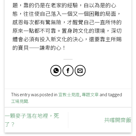
題，靠的仍是在老家的經驗，自以為是的心
態，往往使自己落入一個又一個困難的局面，
感恩每次都有驚無險，才醒覺自己一直所恃的
原來一點都不可靠。置身跨文化的環境，深切
體會必須有投入新文化的決心，還要靠主所賜
的寶貝——謙卑的心！
This entry was posted in
宣教士見證
,
專題文章
and tagged
工場見聞
.
一顆麥子落在地裡，死
共嚐開齋飯
了？