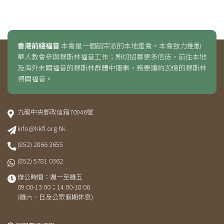
香港前綫福音
本會是一個超宗派的本地差會。本會致力推動
華人教會參與穆斯林福音工作；熱切招募更多信徒，前往本地
及海外未聞福音的穆斯林群體中服事，務要讓約20億的穆斯林
得聞福音。
九龍中央郵政信箱70946號
info@hkfl.org.hk
(852) 2866 3655
(852) 5781 0362
辦公時間：週一至週五
09:00-13:00；14:00-18:00
(週六、日及公眾假期休息)