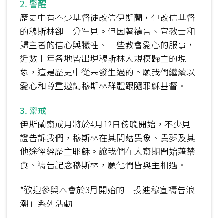
2. 警醒
歷史中有不少基督徒改信伊斯蘭，但改信基督
的穆斯林卻十分罕見。但因著禱告、宣教士和
歸主者的信心與犧牲、一些教會愛心的服事，
近數十年各地皆出現穆斯林大規模歸主的現
象，這是歷史中從未發生過的。願我們繼續以
愛心和尊重邀請穆斯林群體跟隨耶穌基督。
3. 齋戒
伊斯蘭齋戒月將於4月12日傍晚開始，不少見
證告訴我們，穆斯林在其間藉異象、異夢及其
他途徑經歷主耶穌。讓我們在大齋期開始藉禁
食、禱告記念穆斯林，願他們皆與主相遇。
*歡迎參與本會於3月開始的「投進穆宣禱告浪
潮」系列活動