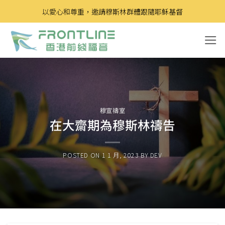
Skip
以愛心和尊重，邀請穆斯林群體跟隨耶穌基督
to
content
穆宣禱室
在大齋期為穆斯林禱告
POSTED ON
1 1 月, 2023
BY
DEV