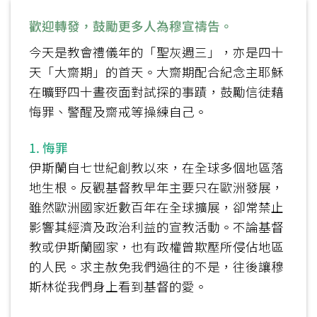
歡迎轉發，鼓勵更多人為穆宣禱告。
今天是教會禮儀年的「聖灰週三」，亦是四十
天「大齋期」的首天。大齋期配合紀念主耶穌
在曠野四十晝夜面對試探的事蹟，鼓勵信徒藉
悔罪、警醒及齋戒等操練自己。
1. 悔罪
伊斯蘭自七世紀創教以來，在全球多個地區落
地生根。反觀基督教早年主要只在歐洲發展，
雖然歐洲國家近數百年在全球擴展，卻常禁止
影響其經濟及政治利益的宣教活動。不論基督
教或伊斯蘭國家，也有政權曾欺壓所侵佔地區
的人民。求主赦免我們過往的不是，往後讓穆
斯林從我們身上看到基督的愛。