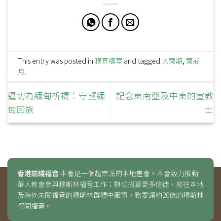
This entry was posted in
穆宣禱室
and tagged
大齋期
,
齋戒
月
.
逼切為緬甸祈禱：守望緬
記念東南亞及中東的宣教
甸回族
士
香港前綫福音
本會是一個超宗派的本地差會。本會致力推動
華人教會參與穆斯林福音工作；熱切招募更多信徒，前往本地
及海外未聞福音的穆斯林群體中服事，務要讓約20億的穆斯林
得聞福音。