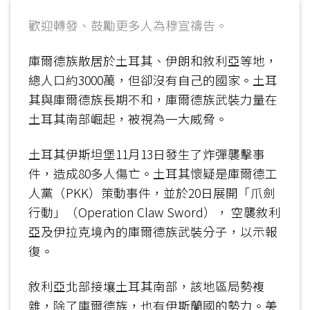
歡迎轉發、鼓勵更多人為穆宣禱告。
庫爾德族散居於土耳其、伊朗和敘利亞等地，
總人口約3000萬，但卻沒有自己的國家。土耳
其與庫爾德族長期不和，庫爾德族武裝力量在
土耳其南部崛起，被視為一大威脅。
土耳其伊斯坦堡11月13日發生了炸彈襲擊事
件，造成80多人傷亡。土耳其懷疑是庫爾德工
人黨（PKK）策動事件，並於20日展開「爪劍
行動」（Operation Claw Sword）， 空襲敘利
亞及伊拉克境內的庫爾德族武裝分子，以示報
復。
敘利亞北部接壤土耳其南部，該地區局勢複
雜，除了庫爾德族，也有伊斯蘭國的勢力。美