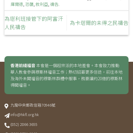
庫爾德
,
恐襲
,
敘利亞
,
禱告
.
為塔利班接管下的阿富汗
為卡塔爾的未得之民禱告
人民禱告
香港前綫福音
本會是一個超宗派的本地差會。本會致力推動
華人教會參與穆斯林福音工作；熱切招募更多信徒，前往本地
及海外未聞福音的穆斯林群體中服事，務要讓約20億的穆斯林
得聞福音。
九龍中央郵政信箱70946號
info@hkfl.org.hk
(852) 2866 3655