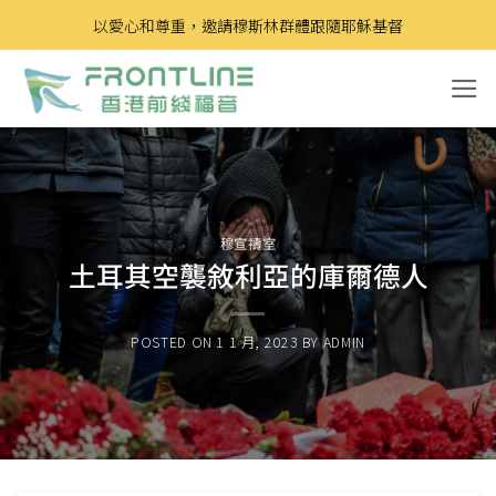
Skip
以愛心和尊重，邀請穆斯林群體跟隨耶穌基督
to
content
穆宣禱室
土耳其空襲敘利亞的庫爾德人
POSTED ON
1 1 月, 2023
BY
ADMIN