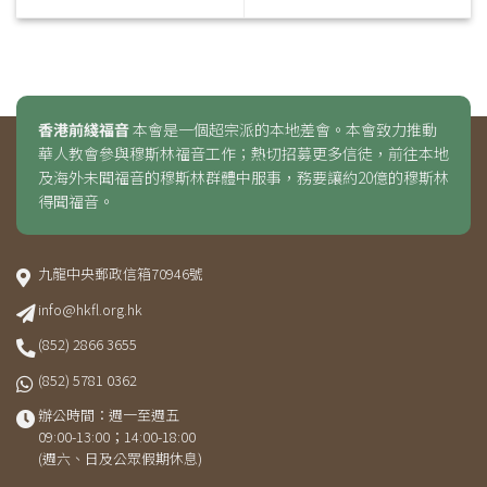
香港前綫福音
本會是一個超宗派的本地差會。本會致力推動
華人教會參與穆斯林福音工作；熱切招募更多信徒，前往本地
及海外未聞福音的穆斯林群體中服事，務要讓約20億的穆斯林
得聞福音。
九龍中央郵政信箱70946號
info@hkfl.org.hk
(852) 2866 3655
(852) 5781 0362
辦公時間：週一至週五
09:00-13:00；14:00-18:00
(週六、日及公眾假期休息)