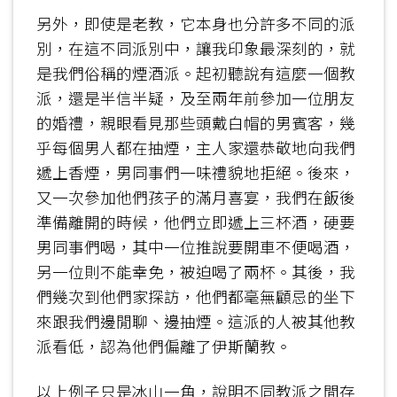
另外，即使是老教，它本身也分許多不同的派
別，在這不同派別中，讓我印象最深刻的，就
是我們俗稱的煙酒派。起初聽說有這麼一個教
派，還是半信半疑，及至兩年前參加一位朋友
的婚禮，親眼看見那些頭戴白帽的男賓客，幾
乎每個男人都在抽煙，主人家還恭敬地向我們
遞上香煙，男同事們一味禮貌地拒絕。後來，
又一次參加他們孩子的滿月喜宴，我們在飯後
準備離開的時候，他們立即遞上三杯酒，硬要
男同事們喝，其中一位推說要開車不便喝酒，
另一位則不能幸免，被迫喝了兩杯。其後，我
們幾次到他們家探訪，他們都毫無顧忌的坐下
來跟我們邊閒聊、邊抽煙。這派的人被其他教
派看低，認為他們偏離了伊斯蘭教。
以上例子只是冰山一角，說明不同教派之間存