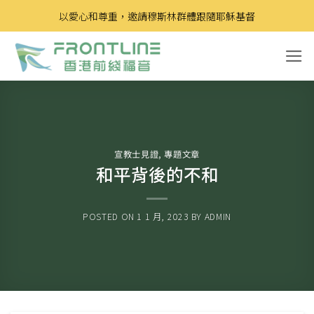
Skip
以愛心和尊重，邀請穆斯林群體跟隨耶穌基督
to
content
宣教士見證
,
專題文章
和平背後的不和
POSTED ON
1 1 月, 2023
BY
ADMIN