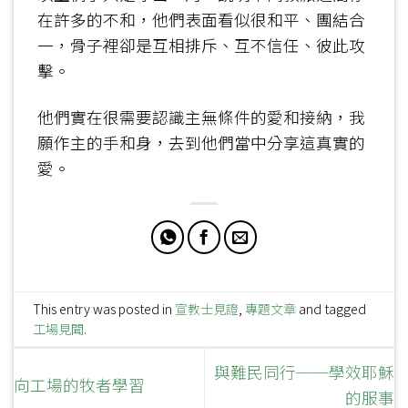
在許多的不和，他們表面看似很和平、團結合
一，骨子裡卻是互相排斥、互不信任、彼此攻
擊。
他們實在很需要認識主無條件的愛和接納，我
願作主的手和身，去到他們當中分享這真實的
愛。
This entry was posted in
宣教士見證
,
專題文章
and tagged
工場見聞
.
與難民同行──學效耶穌
向工場的牧者學習
的服事