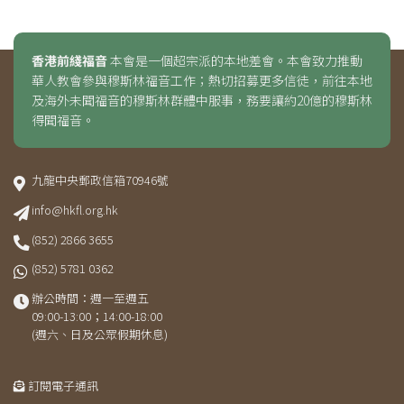
香港前綫福音
本會是一個超宗派的本地差會。本會致力推動
華人教會參與穆斯林福音工作；熱切招募更多信徒，前往本地
及海外未聞福音的穆斯林群體中服事，務要讓約20億的穆斯林
得聞福音。
九龍中央郵政信箱70946號
info@hkfl.org.hk
(852) 2866 3655
(852) 5781 0362
辦公時間：週一至週五
09:00-13:00；14:00-18:00
(週六、日及公眾假期休息)
訂閱電子通訊