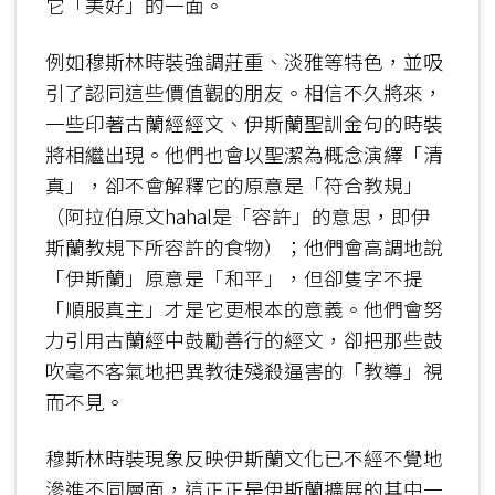
它「美好」的一面。
例如穆斯林時裝強調莊重、淡雅等特色，並吸
引了認同這些價值觀的朋友。相信不久將來，
一些印著古蘭經經文、伊斯蘭聖訓金句的時裝
將相繼出現。他們也會以聖潔為概念演繹「清
真」，卻不會解釋它的原意是「符合教規」
（阿拉伯原文hahal是「容許」的意思，即伊
斯蘭教規下所容許的食物）；他們會高調地說
「伊斯蘭」原意是「和平」，但卻隻字不提
「順服真主」才是它更根本的意義。他們會努
力引用古蘭經中鼓勵善行的經文，卻把那些鼓
吹毫不客氣地把異教徒殘殺逼害的「教導」視
而不見。
穆斯林時裝現象反映伊斯蘭文化已不經不覺地
滲進不同層面，這正正是伊斯蘭擴展的其中一