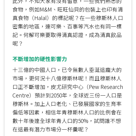
此外，不知大家有沒有留意，一些我們熟悉的
食物，例如M&M、旺旺仙貝的包裝上也印有清
真食物（Halal）的標記呢？在一些穆斯林人口
密集的地區，連可樂、百事等汽水也有同一標
記。何解可樂要取得清真認證，成為清真飲品
呢？
不斷增加的硬性影響力
十三億的中國人口，已令無數人垂涎這龐大的
市場，更何況十八億穆斯林呢！而且穆斯林人
口正不斷增加，皮尤研究中心（Pew Research
Centre）預計到2050年，全球近三份一人口是
穆斯林。加上人口老化、已發展國家的生育率
偏低等因素，相信年青穆斯林人口的比例會在
數十年後達全球年青人口的50%，試問誰不想
在這最有潛力市場分一杯羹呢？