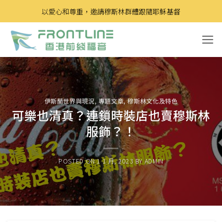
Skip
以愛心和尊重，邀請穆斯林群體跟隨耶穌基督
to
content
伊斯蘭世界與現況
,
專題文章
,
穆斯林文化及特色
可樂也清真？連鎖時裝店也賣穆斯林
服飾？！
POSTED ON
1 1 月, 2023
BY
ADMIN