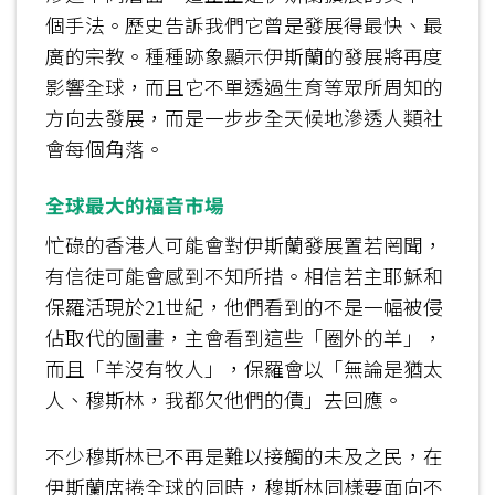
個手法。歷史告訴我們它曾是發展得最快、最
廣的宗教。種種跡象顯示伊斯蘭的發展將再度
影響全球，而且它不單透過生育等眾所周知的
方向去發展，而是一步步全天候地滲透人類社
會每個角落。
全球最大的福音市場
忙碌的香港人可能會對伊斯蘭發展置若罔聞，
有信徒可能會感到不知所措。相信若主耶穌和
保羅活現於21世紀，他們看到的不是一幅被侵
佔取代的圖畫，主會看到這些「圈外的羊」，
而且「羊沒有牧人」，保羅會以「無論是猶太
人、穆斯林，我都欠他們的債」去回應。
不少穆斯林已不再是難以接觸的未及之民，在
伊斯蘭席捲全球的同時，穆斯林同樣要面向不