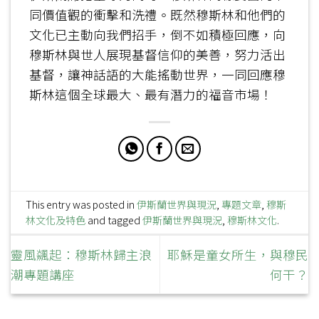
同價值觀的衝擊和洗禮。既然穆斯林和他們的
文化已主動向我們招手，倒不如積極回應，向
穆斯林與世人展現基督信仰的美善，努力活出
基督，讓神話語的大能搖動世界，一同回應穆
斯林這個全球最大、最有潛力的福音市場！
This entry was posted in
伊斯蘭世界與現況
,
專題文章
,
穆斯
林文化及特色
and tagged
伊斯蘭世界與現況
,
穆斯林文化
.
靈風飊起：穆斯林歸主浪
耶穌是童女所生，與穆民
潮專題講座
何干？