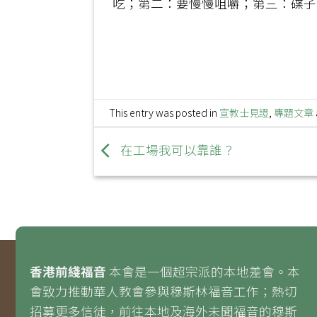
吃；第二：要慢慢咀嚼；第三：碟子
This entry was posted in
宣教士見證
,
專題文章
在工場我可以靠誰？
香港前綫福音
本會是一個超宗派的本地差會。本
會致力推動華人教會參與穆斯林福音工作；熱切
招募更多信徒，前往本地及海外未聞福音的穆斯