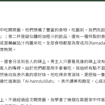
中吃開齋飯，他們預備了豐富的食物。吃飯前，我們先
」；第二杯是疑似麵粉加橙汁的飲品，還有一種特製的食物
是蘸鹹茄汁肉醬來吃。全部食物都是為齋戒月(Ramad
常熱鬧。
，還會分派到各人的碟上。男主人只要看見誰的碟上沒
客人的嘴裡。由於他們都是用手拿著吃，我始終有點不
然後向我表示真的很好味。他吃得非常滋味，更把每一
道謝說「Al-hamdulillah」，表示讚美和飽足，
上，不過經過這次開齋飯，我學會了幾個在鄰居家中作