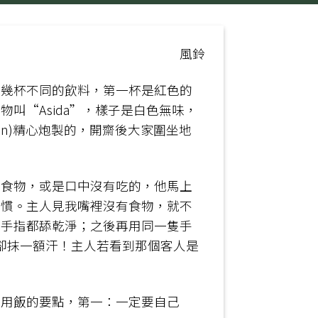
風鈴
飲幾杯不同的飲料，第一杯是紅色的
叫“Asida”，樣子是白色無味，
an)精心炮製的，開齋後大家圍坐地
有食物，或是口中沒有吃的，他馬上
習慣。主人見我嘴裡沒有食物，就不
隻手指都舔乾淨；之後再用同一隻手
心底卻抹一額汗！主人若看到那個客人是
客用飯的要點，第一：一定要自己