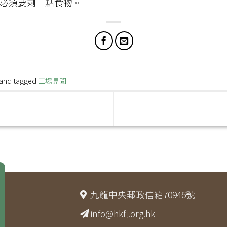
必須要剩一點食物。
and tagged
工場見聞
.
九龍中央郵政信箱70946號
info@hkfl.org.hk