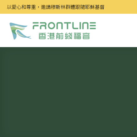
Skip
以愛心和尊重，邀請穆斯林群體跟隨耶穌基督
to
content