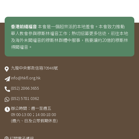
香港前綫福音
本會是一個超宗派的本地差會。本會致力推動
華人教會參與穆斯林福音工作；熱切招募更多信徒，前往本地
及海外未聞福音的穆斯林群體中服事，務要讓約20億的穆斯林
得聞福音。
九龍中央郵政信箱70946號
info@hkfl.org.hk
(852) 2866 3655
(852) 5781 0362
辦公時間：週一至週五
09:00-13:00；14:00-18:00
(週六、日及公眾假期休息)
訂閱電子通訊