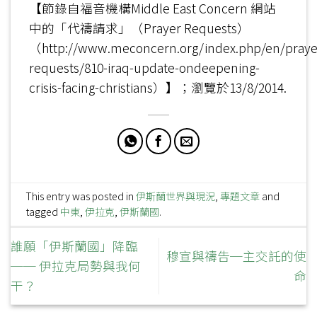
【節錄自福音機構Middle East Concern 網站
中的「代禱請求」（Prayer Requests）
（http://www.meconcern.org/index.php/en/praye
requests/810-iraq-update-ondeepening-
crisis-facing-christians）】；瀏覽於13/8/2014.
This entry was posted in
伊斯蘭世界與現況
,
專題文章
and
tagged
中東
,
伊拉克
,
伊斯蘭國
.
誰願「伊斯蘭國」降臨
穆宣與禱告─主交託的使
── 伊拉克局勢與我何
命
干？