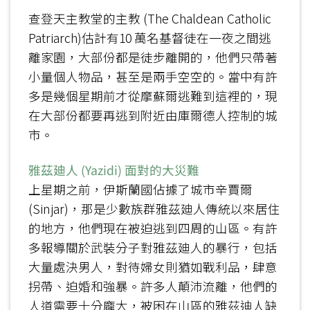
查登天主教堂的主教 (The Chaldean Catholic
Patriarch)估計有10 萬名基督徒在一夜之間逃
離家園，大部份都是徒步離開的，他們只帶著
小量個人物品，甚至是兩手空空的。當中有許
多是幾個星期前才從摩蘇爾逃難到這裡的，現
在大部份都要再逃到附近由庫爾德人控制的城
市。
雅茲廸人 (Yazidi) 面對的大災難
上星期之前，伊斯蘭國佔據了城市辛賈爾
(Sinjar)，那是少數族群雅茲廸人傳統以來居住
的地方，他們現在被迫逃到四周的山區。有許
多報導關於武裝分子對雅茲廸人的暴行，包括
大量處決男人，對待婦女則猶如戰利品，肆意
拐帶、迫婚和強暴。許多人顛沛流離，他們的
人道需要十分龐大，被困在山區的雅茲迪人缺