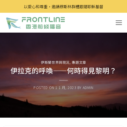
Skip
以愛心和尊重，邀請穆斯林群體跟隨耶穌基督
to
content
伊斯蘭世界與現況
,
專題文章
伊拉克的呼喚——何時得見黎明？
POSTED ON
1 1 月, 2023
BY
ADMIN