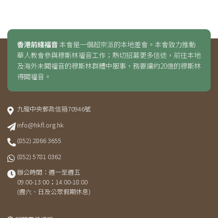
香港前綫福音
本會是一個超宗派的本地差會。本會致力推動
華人教會參與穆斯林福音工作；熱切招募更多信徒，前往本地
及海外未聞福音的穆斯林群體中服事，務要讓約20億的穆斯林
得聞福音。
九龍中央郵政信箱70946號
info@hkfl.org.hk
(852) 2866 3655
(852) 5781 0362
辦公時間：週一至週五
09:00-13:00；14:00-18:00
(週六、日及公眾假期休息)