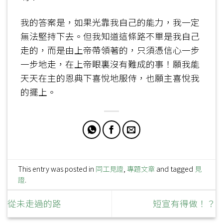
我的答案是，如果光靠我自己的能力，我一定
無法堅持下去。但我知道這條路不單是我自己
走的，而是由上帝帶領著的，只須憑信心一步
一步地走，在上帝眼裏沒有難成的事！願我能
天天在主的恩典下喜悅地服侍，也願主喜悅我
的擺上。
This entry was posted in
同工見證
,
專題文章
and tagged
見
證
.
從未走過的路
短宣有得做！？