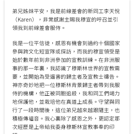
弟兄姊妹平安，我是前線差會的新同工李天悅
（Karen），非常感謝主賜我穆宣的呼召並引
領我到前線差會服侍。
我是一位平信徒，感恩有機會到過約十個國家
參與跨文化短宣隊或探訪，而我的穆宣領受是
始於數年前到非洲參加的宣教訓練。在非洲服
事的那一年裏，我認識了穆斯林世界的宣教需
要，並開始為受逼害的歸主者及宣教士禱告。
神亦奇妙地把一位穆斯林背景歸主者帶到我服
侍的機構，他正被同胞追殺，我和同工們竭力
地保護他，並栽培他在真道上成長。守望與同
行了一段時間後，這位弟兄越來越跟隨主，也
積極傳福音。我心裏除了感恩之外，更認定那
次經歷是上帝給我委身穆斯林宣教事奉的印