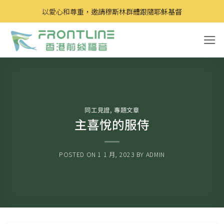
Skip
以愛心和尊重，邀請穆斯林群體跟隨耶穌基督
to
content
同工見證
,
專題文章
主喜悅的服侍
POSTED ON
1 1 月, 2023
BY
ADMIN