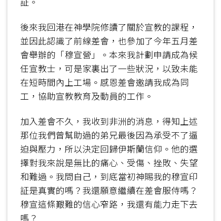
証。
後來我回港在神學院修讀了關於宣教的課程，
並因此認識了前線差會，也參加了今年五月差
會舉辦的「穆宣營」。本來我計劃申請成為候
任宣教士，可是家裏出了一些狀況，以致未能
在短時間內上工場。感恩差會邀請我成為同
工，協助宣教教育及動員的工作。
加入差會不久，我收到非洲的消息，得知上述
那位我們曾幫助過的弟兄最後因為承受不了逼
迫與壓力，所以決定回歸伊斯蘭信仰。他的選
擇對我來說是無比的痛心、受傷、挫敗、失望
和難過。我問自己，到底當初神賜我的穆宣印
証是真實的嗎？我還願意繼續在差會服侍嗎？
穆宣這條艱難的信心窄路，我還有能力走下去
嗎？