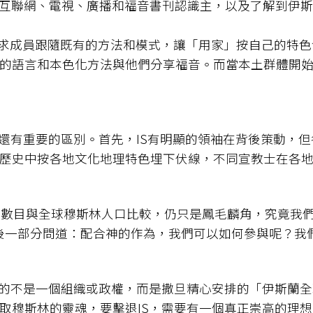
透過互聯網、電視、廣播和福音書刊認識主，以及了解到伊
不會要求成員跟隨既有的方法和模式，讓「用家」按自己的特
的語言和本色化方法與他們分享福音。而當本土群體開
，還有重要的區別。首先，IS有明顯的領袖在背後策動，
歷史中按各地文化地理特色埋下伏線，不同宣教士在各
B數目與全球穆斯林人口比較，仍只是鳳毛麟角，究竟我
在書本的最後一部分問道：配合神的作為，我們可以如何參與呢
付的不是一個組織或政權，而是撒旦精心安排的「伊斯蘭
取穆斯林的靈魂，要擊退IS，需要有一個真正崇高的理想