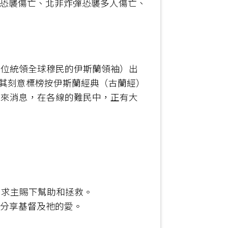
大恐襲傷亡、北非炸彈恐襲多人傷亡、
那位統領全球穆民的伊斯蘭領袖）出
並其刻意標榜按伊斯蘭經典（古蘭經）
傳來消息，在各線的難民中，正有大
，求主賜下幫助和拯救。
民分享基督及祂的愛。