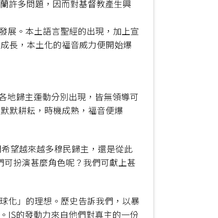
斯蘭許多問題，因而對基督教產生興
色發展。本土語言聖經的出現，加上宣
始成長，本土化的福音威力便開始爆
但各地歸主運動分別出現，皆無領導可
地默默耕耘，時機成熟，福音便爆
們希望越來越多穆民歸主，還是從此
？我們可扮演甚麼角色呢？我們可獻上甚
全球化」的理想。歷史告訴我們，以暴
。IS的發動力來自他們對真主的一份