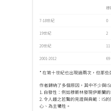
穆
7-18世紀
0
19世紀
2
20世紀
11
2001-2012
69
* 在第十世紀也出現過兩次，但那
作者歸納了多個原因，其中不少與IS
1. 自發性：例如穆斯林發現伊斯
2. 令人趨之若鶩的見證與典範：
心、為主犧牲。