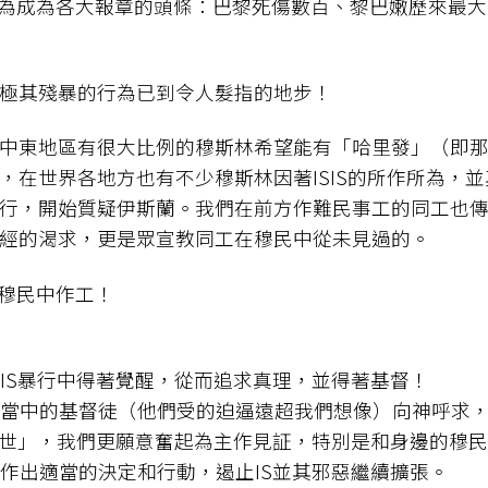
行為成為各大報章的頭條：巴黎死傷數百、黎巴嫩歷來最
極其殘暴的行為已到令人髮指的地步！
中東地區有很大比例的穆斯林希望能有「哈里發」（即
，在世界各地方也有不少穆斯林因著ISIS的所作所為，
行，開始質疑伊斯蘭。我們在前方作難民事工的同工也
經的渴求，更是眾宣教同工在穆民中從未見過的。
在穆民中作工！
從IS暴行中得著覺醒，從而追求真理，並得著基督！
是在當中的基督徒（他們受的迫逼遠超我們想像）向神呼求
懷普世」，我們更願意奮起為主作見証，特別是和身邊的穆
，作出適當的決定和行動，遏止IS並其邪惡繼續擴張。