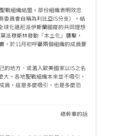
同聖戰組織結盟。部份組織表明效忠
商委員會自稱為利比亞IS分支）。結
立全球化遜尼派伊斯蘭國度的共同理想
什葉派穆斯林發動「本土化」襲擊，
實，於11月初呼籲兩個組織的成員要
己的地方、或潛入歐美國家以IS之名
多麼大。各地聖戰組織本來並不吸引，
S成員，這是多麼吸引，也是多麼恐
總幹事的話