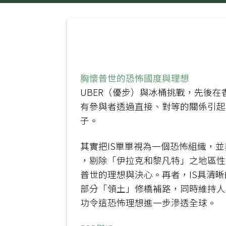
胸懷普世的恐怖國度與理想
UBER（優步）與冰桶挑戰，先後在香
有參與者透過直接、對等的關係引起
子。
其實把IS單單視為一個恐怖組織，並非完全正確
，剔除「伊拉克和黎凡特」之地區性字
普世的理想與決心。再者，IS具清
部分「領土」修橋補路，同時維持人
功令這恐怖理想進一步滲透全球。