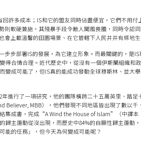
客省回許多成本；IS和它的盟友同時佔盡便宜，它們不用
攻勢則軟硬兼施，其殘暴手段令敵人聞風喪膽，同時令認
S也會上載溫馨的田園場景、在它管轄下人民井井有條地
，一步步部署IS的發展，為它建立形象。而最關鍵的，是I
變得合情合理。近代歷史中，從沒有一個伊斯蘭組織和
而變成可能了，但IS真的能成功發動全球穆斯林、並大
2007至2012年進行了一項研究，他的團隊橫跨二十五萬英里
ound Believer, MBB），他們發現不同地區皆出現了數
書，完成“A Wind the House of Islam”
的歸主運動從沒出現，而歷史中84%的自願性歸主運動，
可能的任務」，但今天為何變成可能呢？