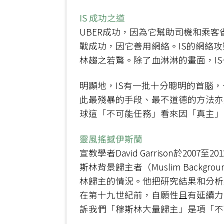
IS 成功之道
UBER成功，因為它幫助司機和乘
戰成功，因它善用網絡。IS的網絡
林趨之若鶩。除了血淋淋的畫面，I
明顯地，IS有一批十分聰明的首腦
此最殘暴的手段、最不道德的方法亦
球這「不可能任務」看來因「真主」
靈風搖撼伊斯蘭
宣教學者David Garrison於
斯林背景歸主者（Muslim Backgr
林歸主的情況。他把研究結果和分析結集成
在第十九世紀前，自願性且有延續力
訴我們「穆斯林大量歸主」是項「不