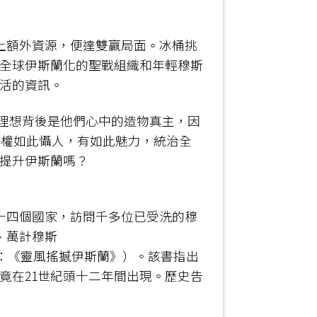
付上額外資源，便達雙贏局面。冰桶挑
同全球伊斯蘭化的聖戰組織和年輕穆斯
生活的資訊。
S理想背後是他們心中的造物真主，因
政權如此懾人，有如此魅力，統治全
舉提升伊斯蘭嗎？
、踏足十四個國家，訪問千多位已受洗的穆
以千、萬計穆斯
（中譯本：《靈風搖撼伊斯蘭》）。該書指出
竟在21世紀頭十二年間出現。歷史告