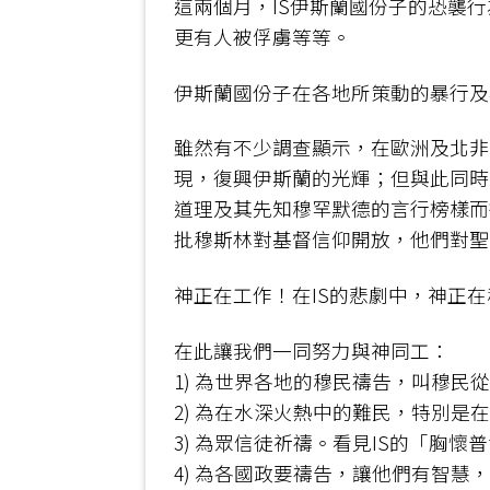
這兩個月，IS伊斯蘭國份子的恐襲
更有人被俘虜等等。
伊斯蘭國份子在各地所策動的暴行及
雖然有不少調查顯示，在歐洲及北非
現，復興伊斯蘭的光輝；但與此同時
道理及其先知穆罕默德的言行榜樣而
批穆斯林對基督信仰開放，他們對聖
神正在工作！在IS的悲劇中，神正
在此讓我們一同努力與神同工：
1) 為世界各地的穆民禱告，叫穆民
2) 為在水深火熱中的難民，特別
3) 為眾信徒祈禱。看見IS的「胸
4) 為各國政要禱告，讓他們有智慧