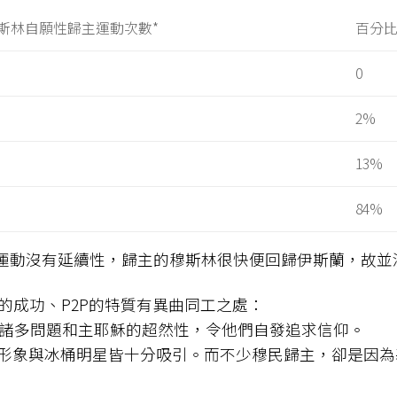
斯林自願性歸主運動次數*
百分
0
2%
13%
84%
些運動沒有延續性，歸主的穆斯林很快便回歸伊斯蘭，故並
的成功、P2P的特質有異曲同工之處：
蘭的諸多問題和主耶穌的超然性，令他們自發追求信仰。
IS的形象與冰桶明星皆十分吸引。而不少穆民歸主，卻是因