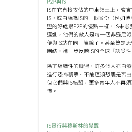
P2P與IS
IS在它直接攻佔的中東領土上，會
IS，或自稱為IS的一個省份（例如
盟的好處跟P2P的優點一樣，IS
邁進，他們的敵人是每一個非遜尼派
便與IS站在同一陣線了。甚至曾是
團結，進一步反映IS的全球「認受
除了組織性的聯盟，許多個人亦自發
進行恐怖襲擊。不論這類恐襲是否由
但它們與IS結盟，更多青年人不再
怖。
IS暴行與穆斯林的覺醒