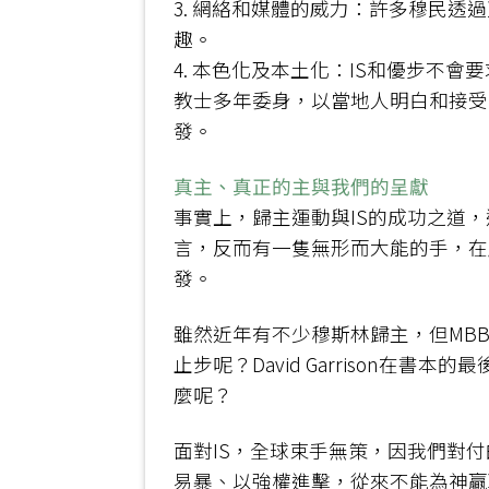
3. 網絡和媒體的威力：許多穆民
趣。
4. 本色化及本土化：IS和優步
教士多年委身，以當地人明白和接受
發。
真主、真正的主與我們的呈獻
事實上，歸主運動與IS的成功之道
言，反而有一隻無形而大能的手，在
發。
雖然近年有不少穆斯林歸主，但MB
止步呢？David Garrison
麼呢？
面對IS，全球束手無策，因我們對
易暴、以強權進擊，從來不能為神贏