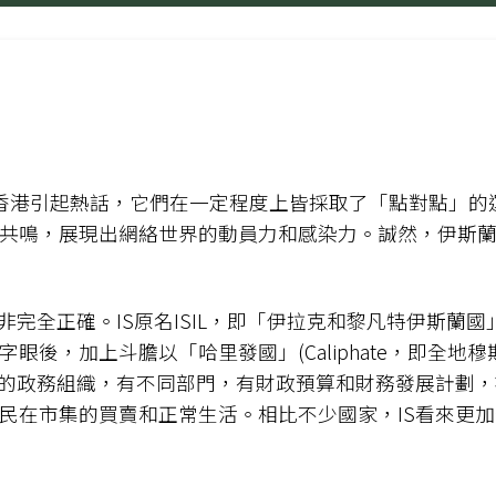
港引起熱話，它們在一定程度上皆採取了「點對點」的運作模式（
共鳴，展現出網絡世界的動員力和感染力。誠然，伊斯蘭國
。IS原名ISIL，即「伊拉克和黎凡特伊斯蘭國」(Islamic Sta
眼後，加上斗膽以「哈里發國」(Caliphate，即全地
晰的政務組織，有不同部門，有財政預算和財務發展計劃
民在市集的買賣和正常生活。相比不少國家，IS看來更加