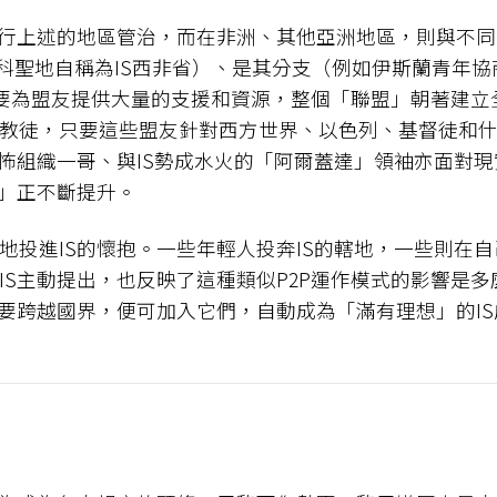
實行上述的地區管治，而在非洲、其他亞洲地區，則與不
博科聖地自稱為IS西非省）、是其分支（例如伊斯蘭青年協
未必要為盟友提供大量的支援和資源，整個「聯盟」朝著建
教徒，只要這些盟友針對西方世界、以色列、基督徒和
恐怖組織一哥、與IS勢成水火的「阿爾蓋達」領袖亦面對現
性」正不斷提升。
地投進IS的懷抱。一些年輕人投奔IS的轄地，一些則在自
IS主動提出，也反映了這種類似P2P運作模式的影響是
須要跨越國界，便可加入它們，自動成為「滿有理想」的I