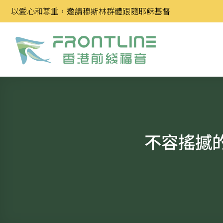
Skip
以愛心和尊重，邀請穆斯林群體跟隨耶穌基督
to
content
不容搖撼