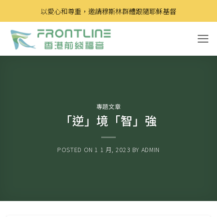
Skip
以愛心和尊重，邀請穆斯林群體跟隨耶穌基督
to
content
專題文章
「逆」境「智」強
POSTED ON
1 1 月, 2023
BY
ADMIN