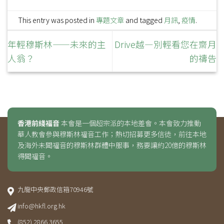
This entry was posted in
專題文章
and tagged
月訊
,
疫情
.
年輕穆斯林——未來的主
Drive越—別輕看您在齋月
人翁？
的禱告
香港前綫福音
本會是一個超宗派的本地差會。本會致力推動
華人教會參與穆斯林福音工作；熱切招募更多信徒，前往本地
及海外未聞福音的穆斯林群體中服事，務要讓約20億的穆斯林
得聞福音。
九龍中央郵政信箱70946號
info@hkfl.org.hk
(852) 2866 3655