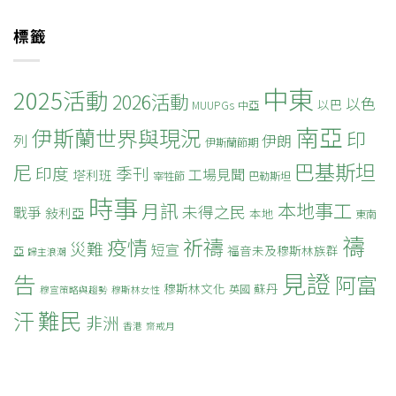
標籤
中東
2025活動
2026活動
以色
以巴
MUUPGs
中亞
南亞
伊斯蘭世界與現況
印
列
伊朗
伊斯蘭節期
巴基斯坦
尼
印度
季刊
工場見聞
塔利班
宰牲節
巴勒斯坦
時事
本地事工
月訊
未得之民
戰爭
敍利亞
本地
東南
禱
疫情
祈禱
災難
短宣
福音未及穆斯林族群
亞
歸主浪潮
見證
告
阿富
穆斯林文化
蘇丹
英國
穆宣策略與趨勢
穆斯林女性
難民
汗
非洲
香港
齋戒月