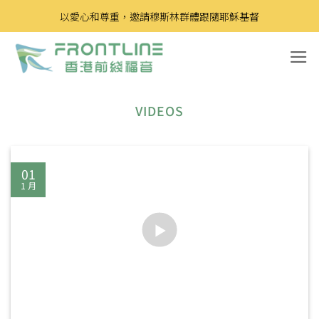
Skip
以愛心和尊重，邀請穆斯林群體跟隨耶穌基督
to
content
VIDEOS
01
1 月