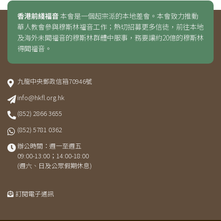
香港前綫福音
本會是一個超宗派的本地差會。本會致力推動
華人教會參與穆斯林福音工作；熱切招募更多信徒，前往本地
及海外未聞福音的穆斯林群體中服事，務要讓約20億的穆斯林
得聞福音。
九龍中央郵政信箱70946號
info@hkfl.org.hk
(852) 2866 3655
(852) 5781 0362
辦公時間：週一至週五
09:00-13:00；14:00-18:00
(週六、日及公眾假期休息)
訂閱電子通訊