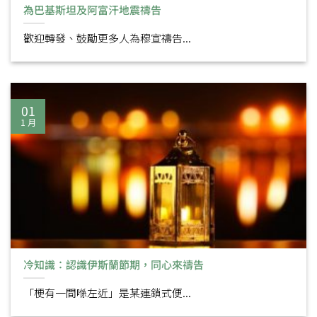
為巴基斯坦及阿富汗地震禱告
歡迎轉發、鼓勵更多人為穆宣禱告...
01
1 月
冷知識：認識伊斯蘭節期，同心來禱告
「梗有一間喺左近」是某連鎖式便...