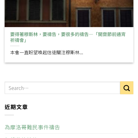
要得著穆斯林，要禱告，要很多的禱告—「開齋節前通宵
祈禱會」
本會一直盼望喚起信徒關注穆斯林...
近期文章
為摩洛哥難民事件禱告