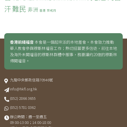
難民
汗
非洲
香港
齋戒月
香港前綫福音
本會是一個超宗派的本地差會。本會致力推動
華人教會參與穆斯林福音工作；熱切招募更多信徒，前往本地
及海外未聞福音的穆斯林群體中服事，務要讓約20億的穆斯林
得聞福音。
九龍中央郵政信箱70946號
info@hkfl.org.hk
(852) 2866 3655
(852) 5781 0362
辦公時間：週一至週五
09:00-13:00；14:00-18:00