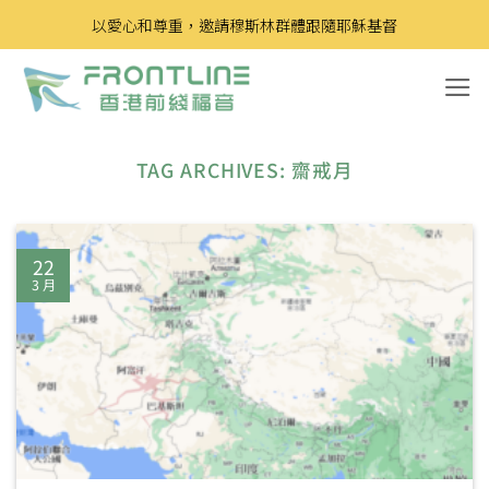
Skip
以愛心和尊重，邀請穆斯林群體跟隨耶穌基督
to
content
TAG ARCHIVES:
齋戒月
22
3 月