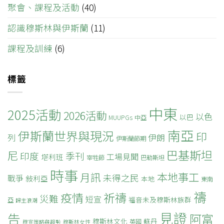
聚會、課程及活動
(40)
認識穆斯林與伊斯蘭
(11)
課程及訓練
(6)
標籤
中東
2025活動
2026活動
以色
以巴
MUUPGs
中亞
南亞
伊斯蘭世界與現況
印
列
伊朗
伊斯蘭節期
巴基斯坦
尼
印度
季刊
工場見聞
塔利班
宰牲節
巴勒斯坦
時事
本地事工
月訊
未得之民
戰爭
敍利亞
本地
東南
禱
疫情
祈禱
災難
短宣
福音未及穆斯林族群
亞
歸主浪潮
見證
告
阿富
穆斯林文化
蘇丹
英國
穆宣策略與趨勢
穆斯林女性