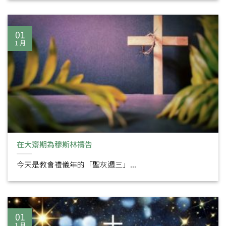
01
1 月
在大齋期為穆斯林禱告
今天是教會禮儀年的「聖灰週三」...
01
1 月