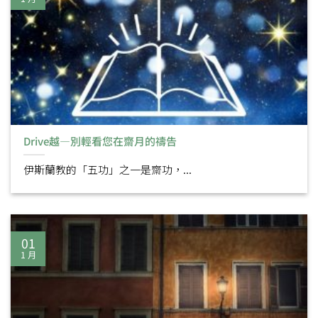
Drive越—別輕看您在齋月的禱告
伊斯蘭教的「五功」之一是齋功，...
01
1 月