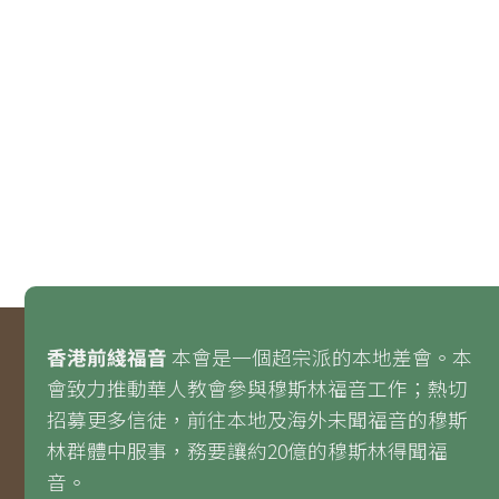
香港前綫福音
本會是一個超宗派的本地差會。本
會致力推動華人教會參與穆斯林福音工作；熱切
招募更多信徒，前往本地及海外未聞福音的穆斯
林群體中服事，務要讓約20億的穆斯林得聞福
音。