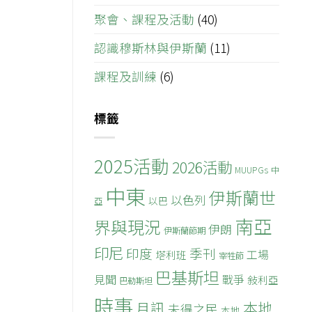
聚會、課程及活動
(40)
認識穆斯林與伊斯蘭
(11)
課程及訓練
(6)
標籤
2025活動
2026活動
MUUPGs
中
中東
伊斯蘭世
以色列
以巴
亞
南亞
界與現況
伊朗
伊斯蘭節期
印尼
印度
季刊
工場
塔利班
宰牲節
巴基斯坦
見聞
戰爭
敍利亞
巴勒斯坦
時事
本地
月訊
未得之民
本地