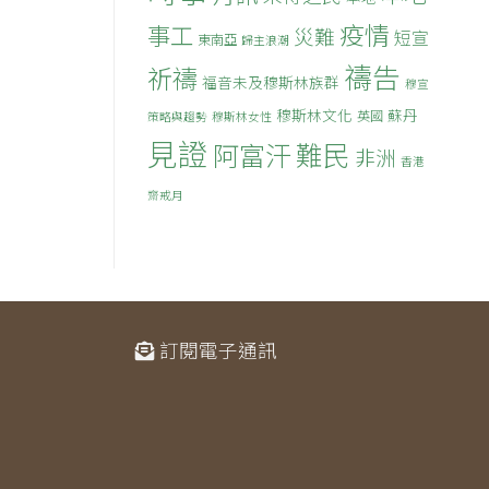
疫情
事工
災難
短宣
東南亞
歸主浪潮
禱告
祈禱
福音未及穆斯林族群
穆宣
穆斯林文化
蘇丹
英國
策略與趨勢
穆斯林女性
見證
難民
阿富汗
非洲
香港
齋戒月
訂閱電子通訊