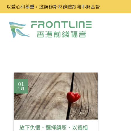
Skip
以愛心和尊重，邀請穆斯林群體跟隨耶穌基督
to
content
01
1 月
放下仇恨、選擇饒恕、以禮相