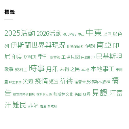
標籤
中東
2025活動
2026活動
以色
以巴
MUUPGs
中亞
南亞
伊斯蘭世界與現況
印
列
伊朗
伊斯蘭節期
巴基斯坦
尼
印度
季刊
工場見聞
塔利班
宰牲節
巴勒斯坦
時事
本地事工
月訊
未得之民
戰爭
敍利亞
本地
東南
禱
疫情
祈禱
災難
短宣
福音未及穆斯林族群
亞
歸主浪潮
見證
告
阿富
穆斯林文化
蘇丹
英國
穆宣策略與趨勢
穆斯林女性
難民
汗
非洲
香港
齋戒月