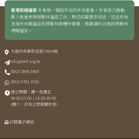
香港前綫福音
本會是一個超宗派的本地差會。本會致力推動
華人教會參與穆斯林福音工作；熱切招募更多信徒，前往本地
及海外未聞福音的穆斯林群體中服事，務要讓約20億的穆斯林
得聞福音。
九龍中央郵政信箱70946號
info@hkfl.org.hk
(852) 2866 3655
(852) 5781 0362
辦公時間：週一至週五
09:00-13:00；14:00-18:00
(週六、日及公眾假期休息)
訂閱電子通訊