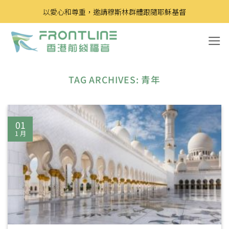
Skip
以愛心和尊重，邀請穆斯林群體跟隨耶穌基督
to
content
TAG ARCHIVES:
青年
01
1 月