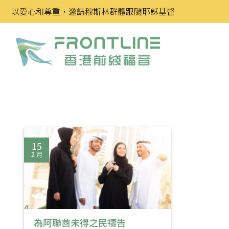
Skip
以愛心和尊重，邀請穆斯林群體跟隨耶穌基督
to
content
15
2 月
為阿聯酋未得之民禱告