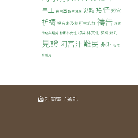
疫情
事工
災難
短宣
東南亞
歸主浪潮
禱告
祈禱
福音未及穆斯林族群
穆宣
穆斯林文化
蘇丹
英國
策略與趨勢
穆斯林女性
見證
難民
阿富汗
非洲
香港
齋戒月
訂閱電子通訊