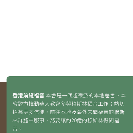
香港前綫福音
本會是一個超宗派的本地差會。本
會致力推動華人教會參與穆斯林福音工作；熱切
招募更多信徒，前往本地及海外未聞福音的穆斯
林群體中服事，務要讓約20億的穆斯林得聞福
音。