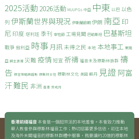
中東
2025活動
2026活動
以色
以巴
MUUPGs
中亞
南亞
伊斯蘭世界與現況
印
列
伊朗
伊斯蘭節期
巴基斯坦
尼
印度
季刊
工場見聞
塔利班
宰牲節
巴勒斯坦
時事
本地事工
月訊
未得之民
戰爭
敍利亞
本地
東南
禱
疫情
祈禱
災難
短宣
福音未及穆斯林族群
亞
歸主浪潮
見證
告
阿富
穆斯林文化
蘇丹
英國
穆宣策略與趨勢
穆斯林女性
難民
汗
非洲
香港
齋戒月
香港前綫福音
本會是一個超宗派的本地差會。本會致力推動
華人教會參與穆斯林福音工作；熱切招募更多信徒，前往本地
及海外未聞福音的穆斯林群體中服事，務要讓約20億的穆斯林