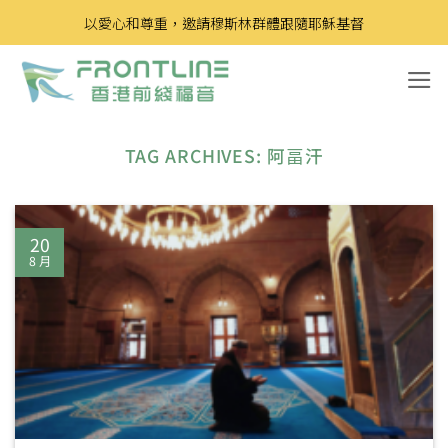
Skip
以愛心和尊重，邀請穆斯林群體跟隨耶穌基督
to
content
TAG ARCHIVES:
阿畐汗
20
8 月