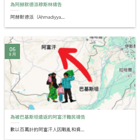
為阿赫默德派穆斯林禱告
阿赫默德派（Ahmadiyya...
06
8 月
為被巴基斯坦遣返的阿富汗難民禱告
數以百萬計的阿富汗人因戰亂和貧...