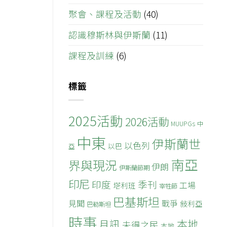
聚會、課程及活動
(40)
認識穆斯林與伊斯蘭
(11)
課程及訓練
(6)
標籤
2025活動
2026活動
MUUPGs
中
中東
伊斯蘭世
以色列
以巴
亞
南亞
界與現況
伊朗
伊斯蘭節期
印尼
印度
季刊
工場
塔利班
宰牲節
巴基斯坦
見聞
戰爭
敍利亞
巴勒斯坦
時事
本地
月訊
未得之民
本地