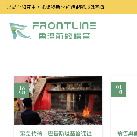
Skip
以愛心和尊重，邀請穆斯林群體跟隨耶穌基督
to
content
01
18
1 月
8 月
緊急代禱：巴基斯坦基督徒社
禱告與