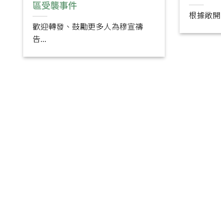
區受襲事件
根據敞開之
歡迎轉發、鼓勵更多人為穆宣禱
告...