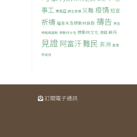
疫情
事工
災難
短宣
東南亞
歸主浪潮
禱告
祈禱
福音未及穆斯林族群
穆宣
穆斯林文化
蘇丹
英國
策略與趨勢
穆斯林女性
見證
難民
阿富汗
非洲
香港
齋戒月
訂閱電子通訊