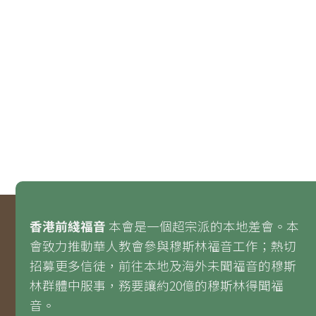
香港前綫福音
本會是一個超宗派的本地差會。本
會致力推動華人教會參與穆斯林福音工作；熱切
招募更多信徒，前往本地及海外未聞福音的穆斯
林群體中服事，務要讓約20億的穆斯林得聞福
音。