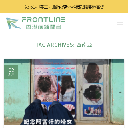
Skip
以愛心和尊重，邀請穆斯林群體跟隨耶穌基督
to
content
TAG ARCHIVES:
西南亞
02
8 月