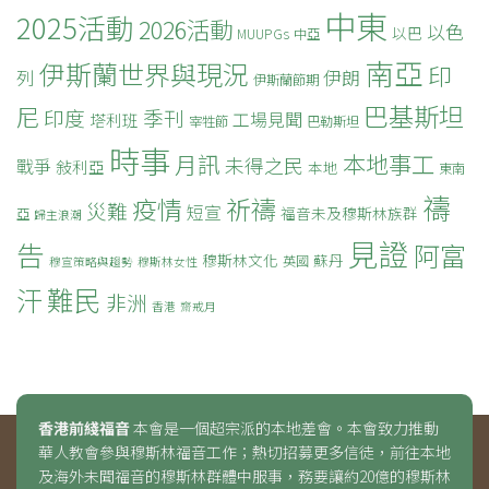
中東
2025活動
2026活動
以色
以巴
MUUPGs
中亞
南亞
伊斯蘭世界與現況
印
列
伊朗
伊斯蘭節期
巴基斯坦
尼
印度
季刊
工場見聞
塔利班
宰牲節
巴勒斯坦
時事
本地事工
月訊
未得之民
戰爭
敍利亞
本地
東南
禱
疫情
祈禱
災難
短宣
福音未及穆斯林族群
亞
歸主浪潮
見證
告
阿富
穆斯林文化
蘇丹
英國
穆宣策略與趨勢
穆斯林女性
難民
汗
非洲
香港
齋戒月
香港前綫福音
本會是一個超宗派的本地差會。本會致力推動
華人教會參與穆斯林福音工作；熱切招募更多信徒，前往本地
及海外未聞福音的穆斯林群體中服事，務要讓約20億的穆斯林