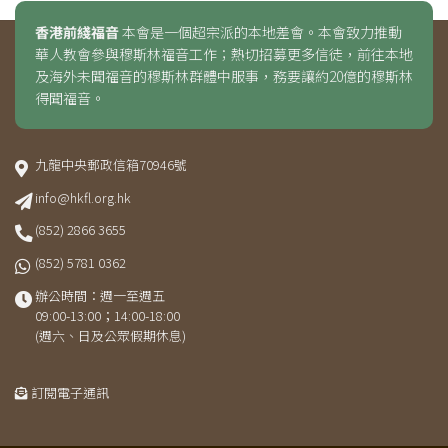
香港前綫福音
本會是一個超宗派的本地差會。本會致力推動
華人教會參與穆斯林福音工作；熱切招募更多信徒，前往本地
及海外未聞福音的穆斯林群體中服事，務要讓約20億的穆斯林
得聞福音。
九龍中央郵政信箱70946號
info@hkfl.org.hk
(852) 2866 3655
(852) 5781 0362
辦公時間：週一至週五
09:00-13:00；14:00-18:00
(週六、日及公眾假期休息)
訂閱電子通訊