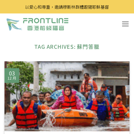
Skip
以愛心和尊重，邀請穆斯林群體跟隨耶穌基督
to
content
TAG ARCHIVES:
蘇門答臘
03
12 月