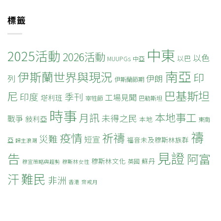
標籤
中東
2025活動
2026活動
以色
以巴
MUUPGs
中亞
南亞
伊斯蘭世界與現況
印
列
伊朗
伊斯蘭節期
巴基斯坦
尼
印度
季刊
工場見聞
塔利班
宰牲節
巴勒斯坦
時事
本地事工
月訊
未得之民
戰爭
敍利亞
本地
東南
禱
疫情
祈禱
災難
短宣
福音未及穆斯林族群
亞
歸主浪潮
見證
告
阿富
穆斯林文化
蘇丹
英國
穆宣策略與趨勢
穆斯林女性
難民
汗
非洲
香港
齋戒月