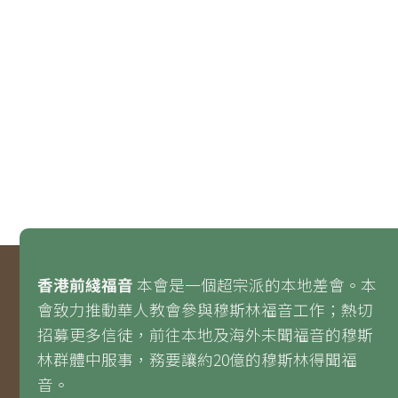
香港前綫福音
本會是一個超宗派的本地差會。本
會致力推動華人教會參與穆斯林福音工作；熱切
招募更多信徒，前往本地及海外未聞福音的穆斯
林群體中服事，務要讓約20億的穆斯林得聞福
音。