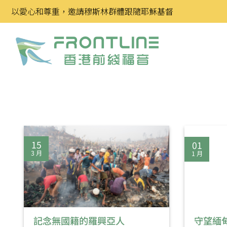
Skip
以愛心和尊重，邀請穆斯林群體跟隨耶穌基督
to
content
15
01
3 月
1 月
記念無國籍的羅興亞人
守望緬