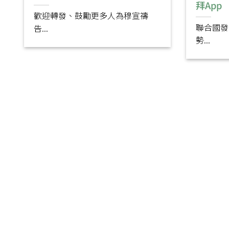
拜App
歡迎轉發、鼓勵更多人為穆宣禱
聯合國發
告...
勢...