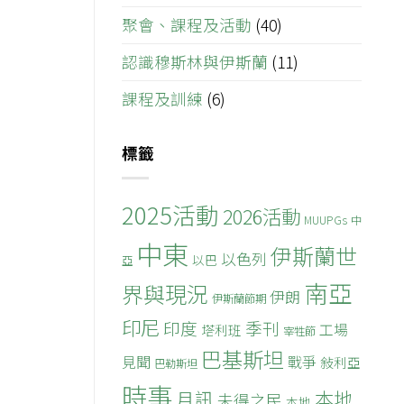
聚會、課程及活動
(40)
認識穆斯林與伊斯蘭
(11)
課程及訓練
(6)
標籤
2025活動
2026活動
MUUPGs
中
中東
伊斯蘭世
以色列
以巴
亞
南亞
界與現況
伊朗
伊斯蘭節期
印尼
印度
季刊
工場
塔利班
宰牲節
巴基斯坦
見聞
戰爭
敍利亞
巴勒斯坦
時事
本地
月訊
未得之民
本地