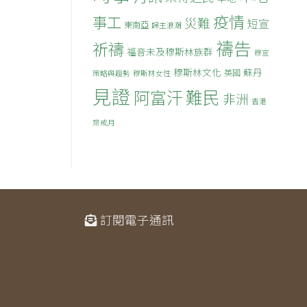
疫情
事工
災難
短宣
東南亞
歸主浪潮
禱告
祈禱
福音未及穆斯林族群
穆宣
穆斯林文化
蘇丹
英國
策略與趨勢
穆斯林女性
見證
難民
阿富汗
非洲
香港
齋戒月
訂閱電子通訊