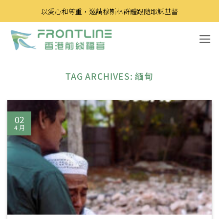
Skip
以愛心和尊重，邀請穆斯林群體跟隨耶穌基督
to
content
TAG ARCHIVES:
緬甸
02
4 月