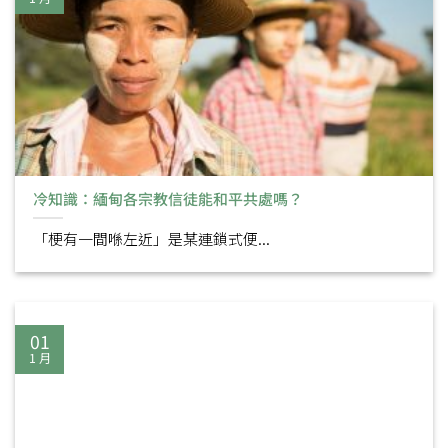
冷知識：緬甸各宗教信徒能和平共處嗎？
「梗有一間喺左近」是某連鎖式便...
01
1 月