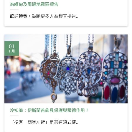
為緬甸及周邊地震區禱告
歡迎轉發，鼓勵更多人為穆宣禱告...
01
1 月
冷知識：伊斯蘭首飾具保護與積德作用？
「梗有一間喺左近」是某連鎖式便...