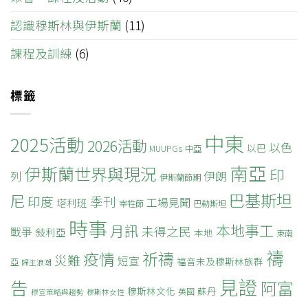
認識穆斯林與伊斯蘭
(11)
課程及訓練
(6)
標籤
中東
2025活動
2026活動
以色
以巴
MUUPGs
中亞
南亞
伊斯蘭世界與現況
印
列
伊朗
伊斯蘭節期
巴基斯坦
尼
印度
季刊
工場見聞
塔利班
宰牲節
巴勒斯坦
時事
本地事工
月訊
未得之民
戰爭
敍利亞
本地
東南
禱
疫情
祈禱
災難
短宣
福音未及穆斯林族群
亞
歸主浪潮
見證
告
阿富
穆斯林文化
蘇丹
英國
穆宣策略與趨勢
穆斯林女性