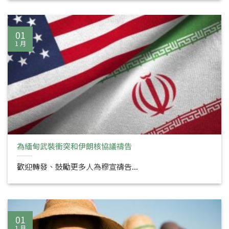
01
1 月
為緬甸武裝衝突和伊朗核協議禱告
歡迎轉發、鼓勵更多人為穆宣禱告...
01
1 月