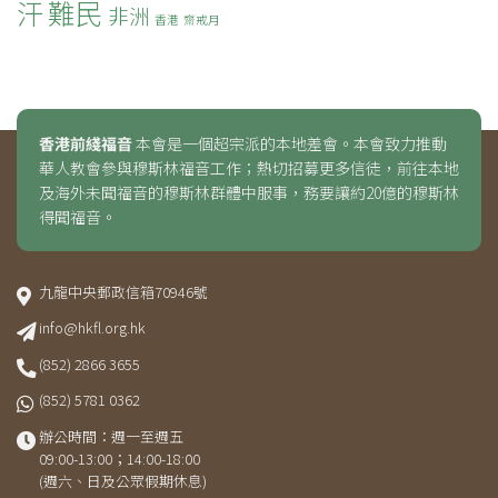
難民
汗
非洲
香港
齋戒月
香港前綫福音
本會是一個超宗派的本地差會。本會致力推動
華人教會參與穆斯林福音工作；熱切招募更多信徒，前往本地
及海外未聞福音的穆斯林群體中服事，務要讓約20億的穆斯林
得聞福音。
九龍中央郵政信箱70946號
info@hkfl.org.hk
(852) 2866 3655
(852) 5781 0362
辦公時間：週一至週五
09:00-13:00；14:00-18:00
(週六、日及公眾假期休息)