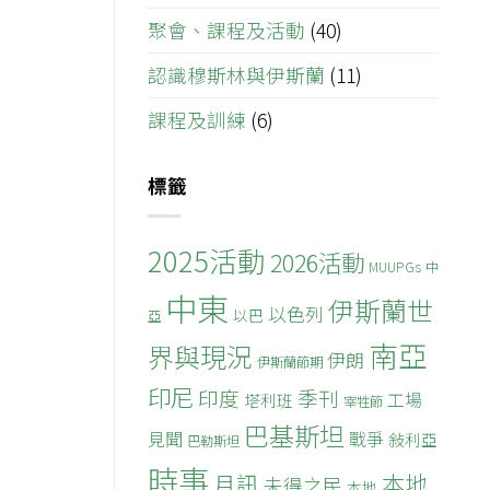
聚會、課程及活動
(40)
認識穆斯林與伊斯蘭
(11)
課程及訓練
(6)
標籤
2025活動
2026活動
MUUPGs
中
中東
伊斯蘭世
以色列
以巴
亞
南亞
界與現況
伊朗
伊斯蘭節期
印尼
印度
季刊
工場
塔利班
宰牲節
巴基斯坦
見聞
戰爭
敍利亞
巴勒斯坦
時事
本地
月訊
未得之民
本地