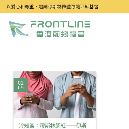
Skip
以愛心和尊重，邀請穆斯林群體跟隨耶穌基督
to
content
01
1 月
冷知識：穆斯林網紅──伊斯