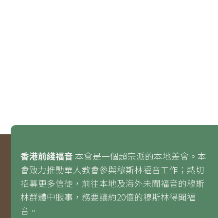
香港前綫福音
本會是一個超宗派的本地差會。本
會致力推動華人教會參與穆斯林福音工作；熱切
招募更多信徒，前往本地及海外未聞福音的穆斯
林群體中服事，務要讓約20億的穆斯林得聞福
音。