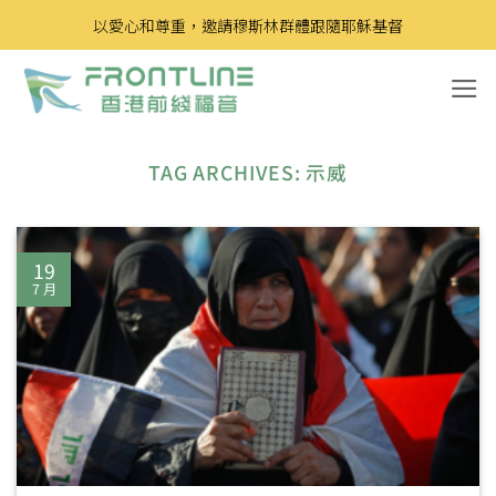
Skip
以愛心和尊重，邀請穆斯林群體跟隨耶穌基督
to
content
TAG ARCHIVES:
示威
19
7 月