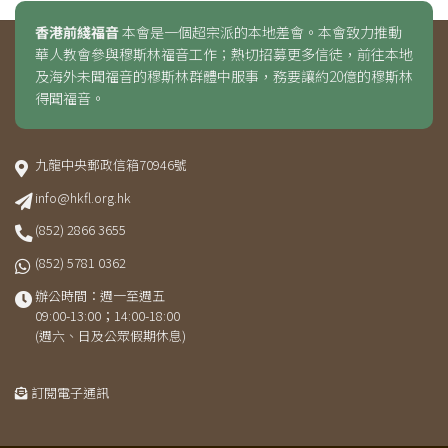
香港前綫福音
本會是一個超宗派的本地差會。本會致力推動
華人教會參與穆斯林福音工作；熱切招募更多信徒，前往本地
及海外未聞福音的穆斯林群體中服事，務要讓約20億的穆斯林
得聞福音。
九龍中央郵政信箱70946號
info@hkfl.org.hk
(852) 2866 3655
(852) 5781 0362
辦公時間：週一至週五
09:00-13:00；14:00-18:00
(週六、日及公眾假期休息)
訂閱電子通訊