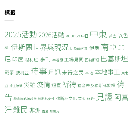
標籤
中東
2025活動
2026活動
以色
以巴
MUUPGs
中亞
南亞
伊斯蘭世界與現況
印
列
伊朗
伊斯蘭節期
巴基斯坦
尼
印度
季刊
工場見聞
塔利班
宰牲節
巴勒斯坦
時事
本地事工
月訊
未得之民
戰爭
敍利亞
本地
東南
禱
疫情
祈禱
災難
短宣
福音未及穆斯林族群
亞
歸主浪潮
見證
告
阿富
穆斯林文化
蘇丹
英國
穆宣策略與趨勢
穆斯林女性
難民
汗
非洲
香港
齋戒月