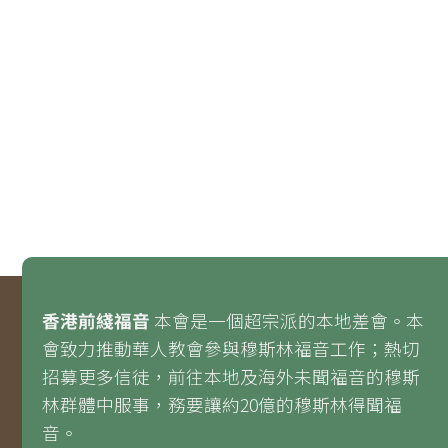
香港前綫福音
本會是一個超宗派的本地差會。本
會致力推動華人教會參與穆斯林福音工作；熱切
招募更多信徒，前往本地及海外未聞福音的穆斯
林群體中服事，務要讓約20億的穆斯林得聞福
音。