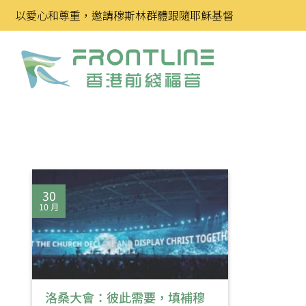
Skip
以愛心和尊重，邀請穆斯林群體跟隨耶穌基督
to
content
30
10 月
洛桑大會：彼此需要，填補穆