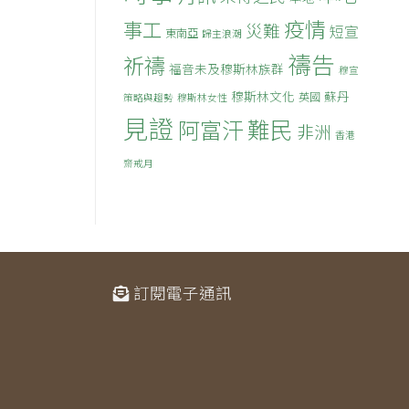
疫情
事工
災難
短宣
東南亞
歸主浪潮
禱告
祈禱
福音未及穆斯林族群
穆宣
穆斯林文化
蘇丹
英國
策略與趨勢
穆斯林女性
見證
難民
阿富汗
非洲
香港
齋戒月
訂閱電子通訊