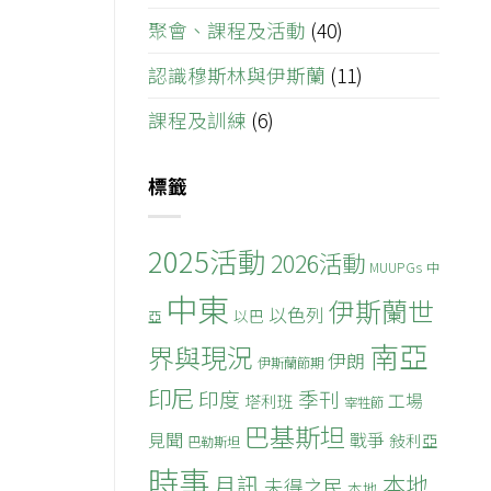
聚會、課程及活動
(40)
認識穆斯林與伊斯蘭
(11)
課程及訓練
(6)
標籤
2025活動
2026活動
MUUPGs
中
中東
伊斯蘭世
以色列
以巴
亞
南亞
界與現況
伊朗
伊斯蘭節期
印尼
印度
季刊
工場
塔利班
宰牲節
巴基斯坦
見聞
戰爭
敍利亞
巴勒斯坦
時事
本地
月訊
未得之民
本地