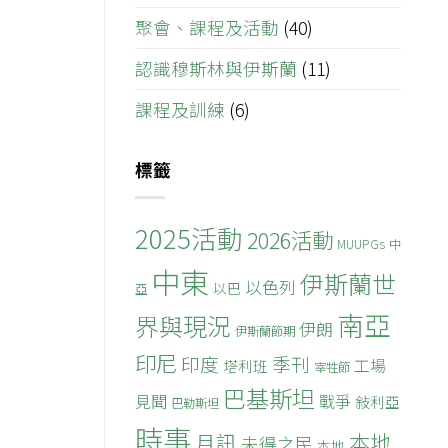
聚會、課程及活動
(40)
認識穆斯林與伊斯蘭
(11)
課程及訓練
(6)
標籤
2025活動
2026活動
MUUPGs
中
中東
伊斯蘭世
以色列
以巴
亞
南亞
界與現況
伊朗
伊斯蘭節期
印尼
印度
季刊
工場
塔利班
宰牲節
巴基斯坦
見聞
戰爭
敍利亞
巴勒斯坦
時事
本地
月訊
未得之民
本地