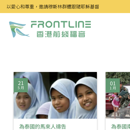
Skip
以愛心和尊重，邀請穆斯林群體跟隨耶穌基督
to
content
21
01
5 月
1 月
為泰國的馬來人禱告
為泰國