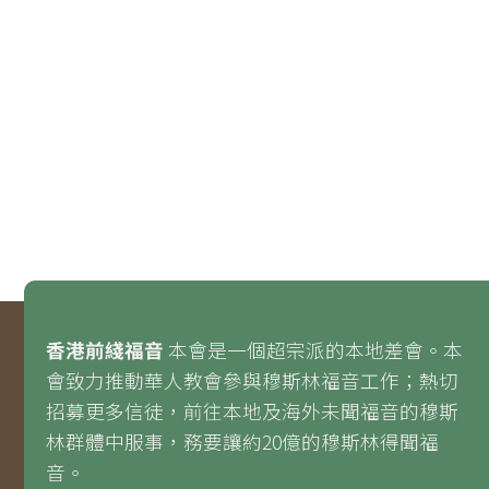
香港前綫福音
本會是一個超宗派的本地差會。本
會致力推動華人教會參與穆斯林福音工作；熱切
招募更多信徒，前往本地及海外未聞福音的穆斯
林群體中服事，務要讓約20億的穆斯林得聞福
音。