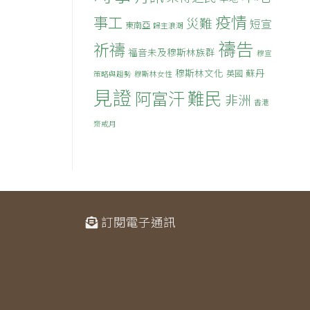
疫情
事工
災難
短宣
東南亞
歸主浪潮
禱告
祈禱
福音未及穆斯林族群
穆宣
穆斯林文化
蘇丹
英國
策略與趨勢
穆斯林女性
見證
難民
阿富汗
非洲
香港
齋戒月
訂閱電子通訊