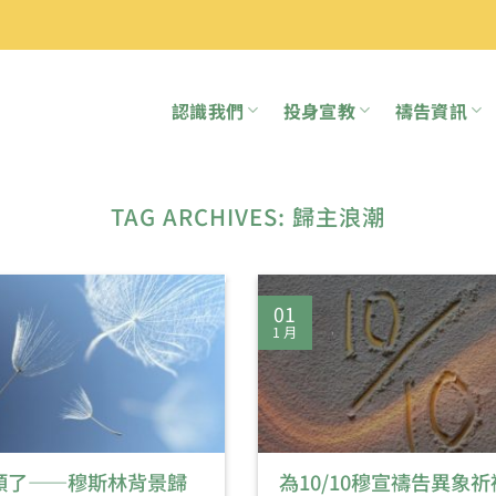
認識我們
投身宣教
禱告資訊
TAG ARCHIVES:
歸主浪潮
01
1 月
類了——穆斯林背景歸
為10/10穆宣禱告異象祈