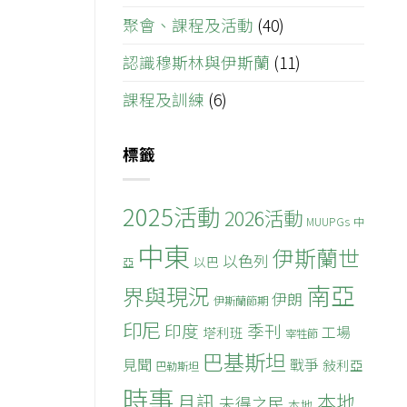
聚會、課程及活動
(40)
認識穆斯林與伊斯蘭
(11)
課程及訓練
(6)
標籤
2025活動
2026活動
MUUPGs
中
中東
伊斯蘭世
以色列
以巴
亞
南亞
界與現況
伊朗
伊斯蘭節期
印尼
印度
季刊
工場
塔利班
宰牲節
巴基斯坦
見聞
戰爭
敍利亞
巴勒斯坦
時事
本地
月訊
未得之民
本地