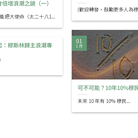
會倍增浪潮之謎（一）
(歡迎轉發，鼓勵更多人為穆宣
能把大使命（太二十八1...
01
起：穆斯林歸主浪潮專
1 月
3
可不可能？10年10%穆
未來 10 年有 10% 穆民...