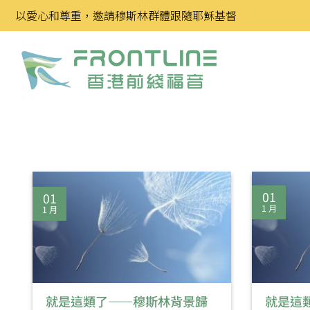
Skip
以愛心和尊重，邀請穆斯林群體跟隨耶穌基督
to
content
01
01
1 月
1 月
就是這類了——穆斯林背景歸
就是這