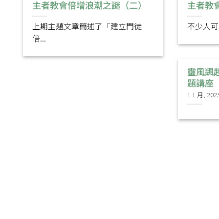
主者教會倍增浪潮之謎（二）
主者教
上期主題文章簡述了「建立門徒
不少人可
倍...
靈風飊
題講座
1 1 月, 202