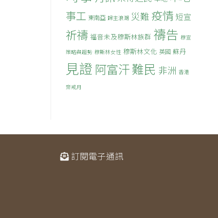
疫情
事工
災難
短宣
東南亞
歸主浪潮
禱告
祈禱
福音未及穆斯林族群
穆宣
穆斯林文化
蘇丹
英國
策略與趨勢
穆斯林女性
見證
難民
阿富汗
非洲
香港
齋戒月
訂閱電子通訊