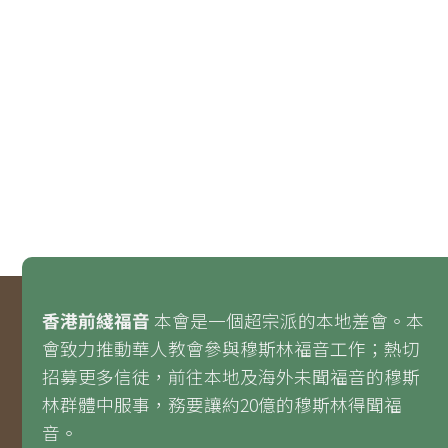
香港前綫福音
本會是一個超宗派的本地差會。本
會致力推動華人教會參與穆斯林福音工作；熱切
招募更多信徒，前往本地及海外未聞福音的穆斯
林群體中服事，務要讓約20億的穆斯林得聞福
音。