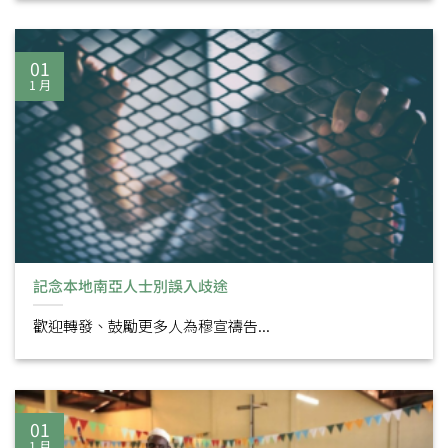
01
1 月
記念本地南亞人士別誤入歧途
歡迎轉發、鼓勵更多人為穆宣禱告...
01
1 月