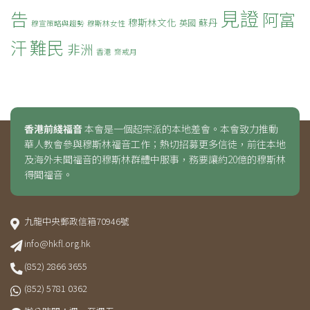
見證
告
阿富
穆斯林文化
蘇丹
英國
穆宣策略與趨勢
穆斯林女性
難民
汗
非洲
香港
齋戒月
香港前綫福音
本會是一個超宗派的本地差會。本會致力推動
華人教會參與穆斯林福音工作；熱切招募更多信徒，前往本地
及海外未聞福音的穆斯林群體中服事，務要讓約20億的穆斯林
得聞福音。
九龍中央郵政信箱70946號
info@hkfl.org.hk
(852) 2866 3655
(852) 5781 0362