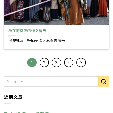
為在阿富汗的婦女禱告
歡迎轉發、鼓勵更多人為穆宣禱告...
1
2
3
4
近期文章