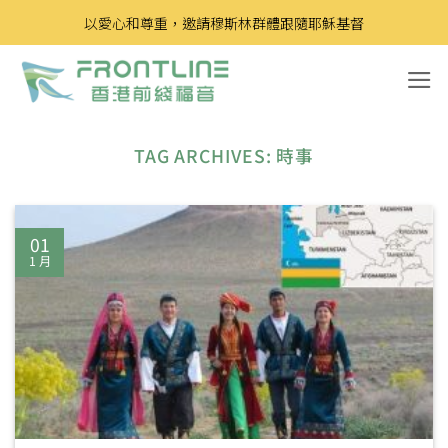
Skip
以愛心和尊重，邀請穆斯林群體跟隨耶穌基督
to
content
TAG ARCHIVES:
時事
01
1 月