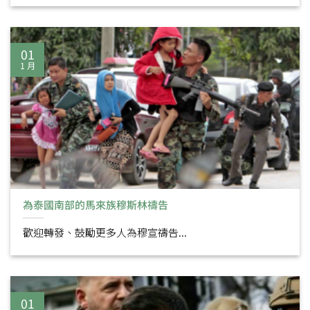
01
1 月
為泰國南部的馬來族穆斯林禱告
歡迎轉發、鼓勵更多人為穆宣禱告...
01