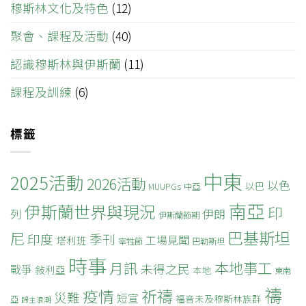
穆斯林文化及特色
(12)
聚會、課程及活動
(40)
認識穆斯林與伊斯蘭
(11)
課程及訓練
(6)
標籤
中東
2025活動
2026活動
以色
以巴
MUUPGs
中亞
南亞
伊斯蘭世界與現況
印
列
伊朗
伊斯蘭節期
巴基斯坦
尼
印度
季刊
工場見聞
塔利班
宰牲節
巴勒斯坦
時事
本地事工
月訊
未得之民
戰爭
敍利亞
本地
東南
禱
疫情
祈禱
災難
短宣
福音未及穆斯林族群
亞
歸主浪潮