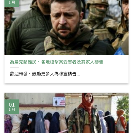
1 月
為烏克蘭難民、各地槍擊案受害者及其家人禱告
歡迎轉發、鼓勵更多人為穆宣禱告...
01
1 月