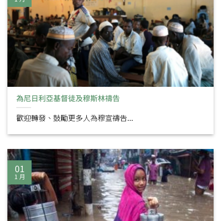
為尼日利亞基督徒及穆斯林禱告
歡迎轉發、鼓勵更多人為穆宣禱告...
01
1 月