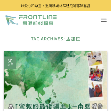
Skip
以愛心和尊重，邀請穆斯林群體跟隨耶穌基督
to
content
TAG ARCHIVES:
孟加拉
30
10 月