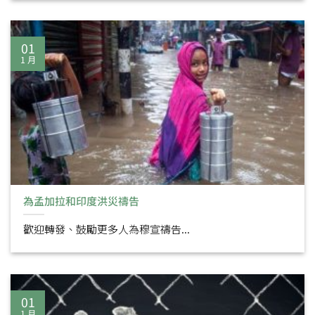
01
1 月
為孟加拉和印度洪災禱告
歡迎轉發、鼓勵更多人為穆宣禱告...
01
1 月