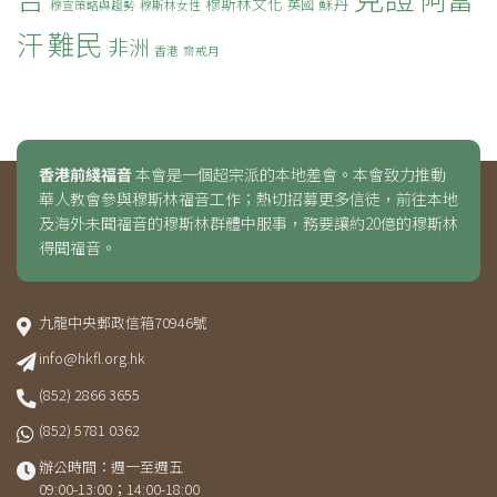
穆斯林文化
蘇丹
英國
穆宣策略與趨勢
穆斯林女性
難民
汗
非洲
香港
齋戒月
香港前綫福音
本會是一個超宗派的本地差會。本會致力推動
華人教會參與穆斯林福音工作；熱切招募更多信徒，前往本地
及海外未聞福音的穆斯林群體中服事，務要讓約20億的穆斯林
得聞福音。
九龍中央郵政信箱70946號
info@hkfl.org.hk
(852) 2866 3655
(852) 5781 0362
辦公時間：週一至週五
09:00-13:00；14:00-18:00