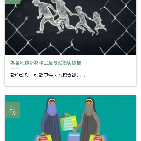
為各地穆斯林移民及教派衝突禱告
歡迎轉發，鼓勵更多人為穆宣禱告...
01
1 月