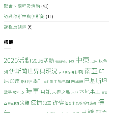
聚會、課程及活動
(41)
認識穆斯林與伊斯蘭
(11)
課程及訓練
(6)
標籤
中東
2025活動
2026活動
以色
以巴
MUUPGs
中亞
南亞
伊斯蘭世界與現況
印
列
伊朗
伊斯蘭節期
巴基斯坦
尼
印度
季刊
工場見聞
塔利班
宰牲節
巴勒斯坦
時事
本地事工
月訊
未得之民
戰爭
敍利亞
本地
東南
禱
疫情
祈禱
災難
短宣
福音未及穆斯林族群
亞
歸主浪潮
見證
告
阿富