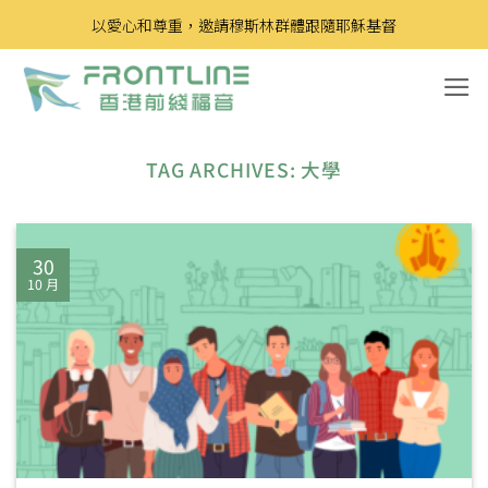
Skip
以愛心和尊重，邀請穆斯林群體跟隨耶穌基督
to
content
TAG ARCHIVES:
大學
30
10 月