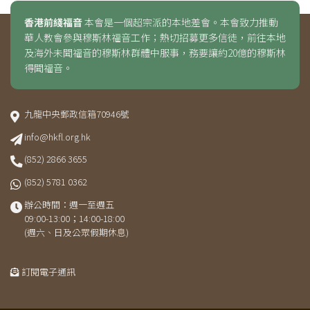
香港前綫福音
本會是一個超宗派的本地差會。本會致力推動
華人教會參與穆斯林福音工作；熱切招募更多信徒，前往本地
及海外未聞福音的穆斯林群體中服事，務要讓約20億的穆斯林
得聞福音。
九龍中央郵政信箱70946號
info@hkfl.org.hk
(852) 2866 3655
(852) 5781 0362
辦公時間：週一至週五
09:00-13:00；14:00-18:00
(週六、日及公眾假期休息)
訂閱電子通訊