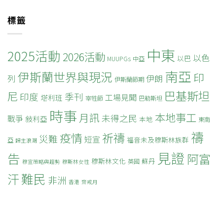
標籤
中東
2025活動
2026活動
以色
以巴
MUUPGs
中亞
南亞
伊斯蘭世界與現況
印
列
伊朗
伊斯蘭節期
巴基斯坦
尼
印度
季刊
工場見聞
塔利班
宰牲節
巴勒斯坦
時事
本地事工
月訊
未得之民
戰爭
敍利亞
本地
東南
禱
疫情
祈禱
災難
短宣
福音未及穆斯林族群
亞
歸主浪潮
見證
告
阿富
穆斯林文化
蘇丹
英國
穆宣策略與趨勢
穆斯林女性
難民
汗
非洲
香港
齋戒月