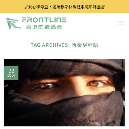
Skip
以愛心和尊重，邀請穆斯林群體跟隨耶穌基督
to
content
TAG ARCHIVES:
哈桑尼亞語
22
10 月