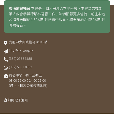
香港前綫福音
本會是一個超宗派的本地差會。本會致力推動
華人教會參與穆斯林福音工作；熱切招募更多信徒，前往本地
及海外未聞福音的穆斯林群體中服事，務要讓約20億的穆斯林
得聞福音。
九龍中央郵政信箱70946號
info@hkfl.org.hk
(852) 2866 3655
(852) 5781 0362
辦公時間：週一至週五
09:00-13:00；14:00-18:00
(週六、日及公眾假期休息)
訂閱電子通訊