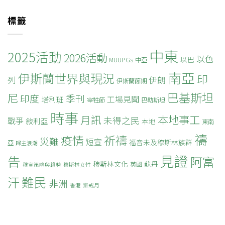
標籤
中東
2025活動
2026活動
以色
以巴
MUUPGs
中亞
南亞
伊斯蘭世界與現況
印
列
伊朗
伊斯蘭節期
巴基斯坦
尼
印度
季刊
工場見聞
塔利班
宰牲節
巴勒斯坦
時事
本地事工
月訊
未得之民
戰爭
敍利亞
本地
東南
禱
疫情
祈禱
災難
短宣
福音未及穆斯林族群
亞
歸主浪潮
見證
告
阿富
穆斯林文化
蘇丹
英國
穆宣策略與趨勢
穆斯林女性
難民
汗
非洲
香港
齋戒月