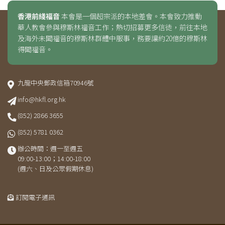
香港前綫福音
本會是一個超宗派的本地差會。本會致力推動
華人教會參與穆斯林福音工作；熱切招募更多信徒，前往本地
及海外未聞福音的穆斯林群體中服事，務要讓約20億的穆斯林
得聞福音。
九龍中央郵政信箱70946號
info@hkfl.org.hk
(852) 2866 3655
(852) 5781 0362
辦公時間：週一至週五
09:00-13:00；14:00-18:00
(週六、日及公眾假期休息)
訂閱電子通訊