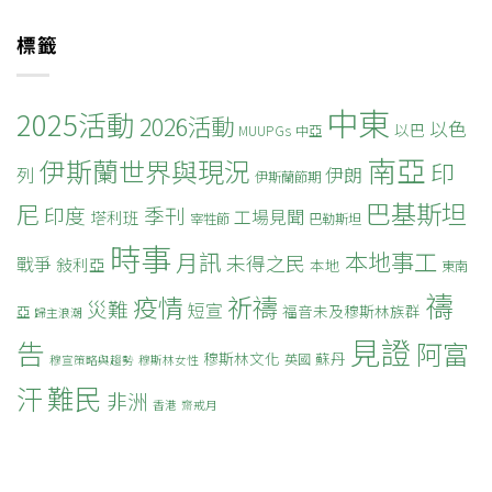
標籤
中東
2025活動
2026活動
以色
以巴
MUUPGs
中亞
南亞
伊斯蘭世界與現況
印
列
伊朗
伊斯蘭節期
巴基斯坦
尼
印度
季刊
工場見聞
塔利班
宰牲節
巴勒斯坦
時事
本地事工
月訊
未得之民
戰爭
敍利亞
本地
東南
禱
疫情
祈禱
災難
短宣
福音未及穆斯林族群
亞
歸主浪潮
見證
告
阿富
穆斯林文化
蘇丹
英國
穆宣策略與趨勢
穆斯林女性
難民
汗
非洲
香港
齋戒月