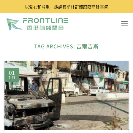
Skip
以愛心和尊重，邀請穆斯林群體跟隨耶穌基督
to
content
TAG ARCHIVES:
吉爾吉斯
01
1 月