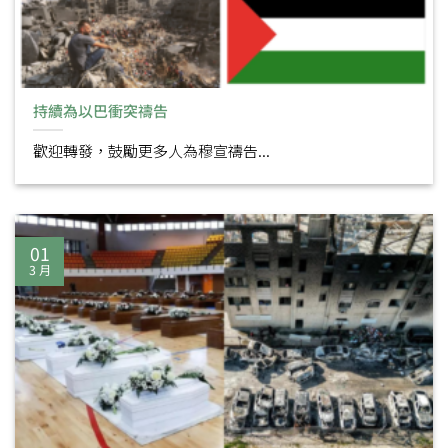
持續為以巴衝突禱告
歡迎轉發，鼓勵更多人為穆宣禱告...
01
3 月