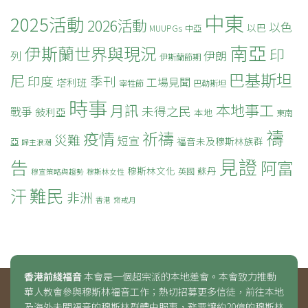
中東
2025活動
2026活動
以色
以巴
MUUPGs
中亞
南亞
伊斯蘭世界與現況
印
列
伊朗
伊斯蘭節期
巴基斯坦
尼
印度
季刊
工場見聞
塔利班
宰牲節
巴勒斯坦
時事
本地事工
月訊
未得之民
戰爭
敍利亞
本地
東南
禱
疫情
祈禱
災難
短宣
福音未及穆斯林族群
亞
歸主浪潮
見證
告
阿富
穆斯林文化
蘇丹
英國
穆宣策略與趨勢
穆斯林女性
難民
汗
非洲
香港
齋戒月
香港前綫福音
本會是一個超宗派的本地差會。本會致力推動
華人教會參與穆斯林福音工作；熱切招募更多信徒，前往本地
及海外未聞福音的穆斯林群體中服事，務要讓約20億的穆斯林