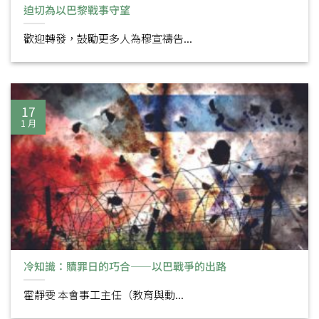
迫切為以巴黎戰事守望
歡迎轉發，鼓勵更多人為穆宣禱告...
17
1 月
冷知識：贖罪日的巧合——以巴戰爭的出路
霍靜雯 本會事工主任（教育與動...