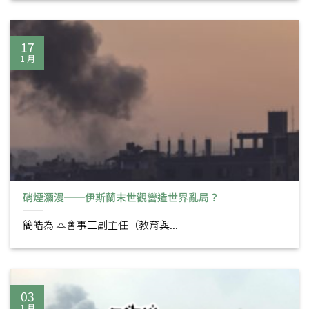
17
1 月
硝煙瀰漫──伊斯蘭末世觀營造世界亂局？
簡皓為 本會事工副主任（教育與...
03
1 月