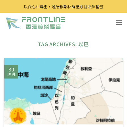
Skip
以愛心和尊重，邀請穆斯林群體跟隨耶穌基督
to
content
TAG ARCHIVES:
以巴
30
10 月