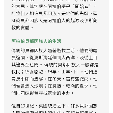
的意思，其字根在阿拉伯語是“開始者”。
阿拉伯人相信貝都因族人是他們的先驅。聖
訓說貝都因族人是阿拉伯人的起源及伊斯蘭
教的實體。
阿拉伯貝都因族人的生活
傳統的貝都因族人過著遊牧生活，他們的幅
員遼闊，從波斯灣延伸到大西洋，及從土耳
其邊界至也門。 傳統的貝都因族人一般都是
牧民；牧養駱駝、綿羊、山羊和牛。他們通
常按季節而遷移。在冬天，當有些微雨，他
們便會遷入沙漠；在炎熱、乾燥的夏季，他
們則四處野營尋找安全的水源。
但自19世紀，英國統治之下，許多貝都因族
人開始偏向半遊牧的生活。在50及60年代，