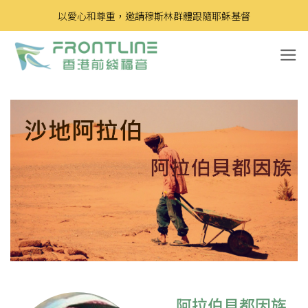
Skip
以愛心和尊重，邀請穆斯林群體跟隨耶穌基督
to
content
阿拉伯貝都因族