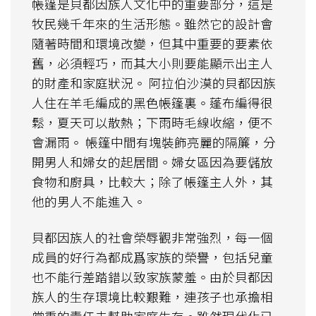
帳篷是貝都因族人文化中的重要部分，這是
牧民幾千年來的生活形態。雖然它的設計會
隨著時間和環境改變，但其中重要的要素依
舊，必須輕巧，而其大小則要能顯示出主人
的財產和家庭狀況。 阿拉伯沙漠的貝都因族
人住在羊毛編成的黑色帳篷裏。蓬布編得很
鬆，夏天可以散熱；下雨時毛線收縮，便不
會漏雨。 帳篷中間有塊裝飾亮麗的隔簾，分
開男人和婦女的起居間。婦女區因為要儲放
食物和廚具，比較大；除了帳篷主人外，其
他的男人不能進入。
貝都因族人的社會榮辱觀非常強烈，每一個
成員的好行為都成爲家族的榮譽，包括兒童
也不能行差踏錯以致家族蒙羞。由於貝都因
族人的生存環境比較艱難，連孩子也承擔相