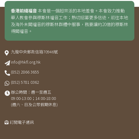
香港前綫福音
本會是一個超宗派的本地差會。本會致力推動
華人教會參與穆斯林福音工作；熱切招募更多信徒，前往本地
及海外未聞福音的穆斯林群體中服事，務要讓約20億的穆斯林
得聞福音。
九龍中央郵政信箱70946號
info@hkfl.org.hk
(852) 2866 3655
(852) 5781 0362
辦公時間：週一至週五
09:00-13:00；14:00-18:00
(週六、日及公眾假期休息)
訂閱電子通訊