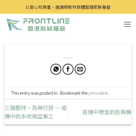
Skip
以愛心和尊重，邀請穆斯林群體跟隨耶穌基督
to
content
This entry was posted in . Bookmark the
permalink
.
三個堅持，為神打拼 — 疫
疫情中穆宣的危與機
情中的本地南亞事工