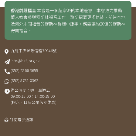
香港前綫福音
本會是一個超宗派的本地差會。本會致力推動
華人教會參與穆斯林福音工作；熱切招募更多信徒，前往本地
及海外未聞福音的穆斯林群體中服事，務要讓約20億的穆斯林
得聞福音。
九龍中央郵政信箱70946號
info@hkfl.org.hk
(852) 2866 3655
(852) 5781 0362
辦公時間：週一至週五
09:00-13:00；14:00-18:00
(週六、日及公眾假期休息)
訂閱電子通訊