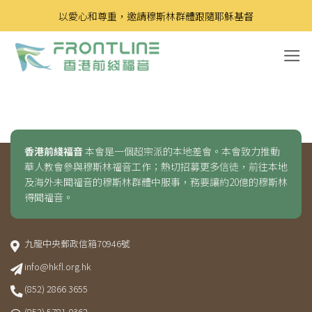
Skip
以愛心和尊重，邀請穆斯林群體跟隨耶穌基督
to
content
香港前綫福音
本會是一個超宗派的本地差會。本會致力推動
華人教會參與穆斯林福音工作；熱切招募更多信徒，前往本地
及海外未聞福音的穆斯林群體中服事，務要讓約20億的穆斯林
得聞福音。
九龍中央郵政信箱70946號
info@hkfl.org.hk
(852) 2866 3655
(852) 5781 0362