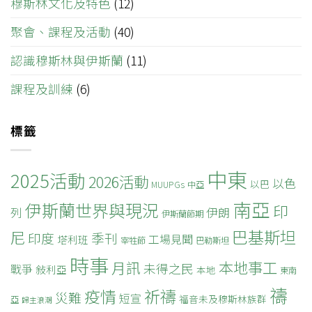
穆斯林文化及特色
(12)
聚會、課程及活動
(40)
認識穆斯林與伊斯蘭
(11)
課程及訓練
(6)
標籤
中東
2025活動
2026活動
以色
以巴
MUUPGs
中亞
南亞
伊斯蘭世界與現況
印
列
伊朗
伊斯蘭節期
巴基斯坦
尼
印度
季刊
工場見聞
塔利班
宰牲節
巴勒斯坦
時事
本地事工
月訊
未得之民
戰爭
敍利亞
本地
東南
禱
疫情
祈禱
災難
短宣
福音未及穆斯林族群
亞
歸主浪潮