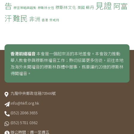
見證
告
阿富
穆斯林文化
蘇丹
英國
穆宣策略與趨勢
穆斯林女性
難民
汗
非洲
香港
齋戒月
香港前綫福音
本會是一個超宗派的本地差會。本會致力推動
華人教會參與穆斯林福音工作；熱切招募更多信徒，前往本地
及海外未聞福音的穆斯林群體中服事，務要讓約20億的穆斯林
得聞福音。
九龍中央郵政信箱70946號
info@hkfl.org.hk
(852) 2866 3655
(852) 5781 0362
辦公時間：週一至週五