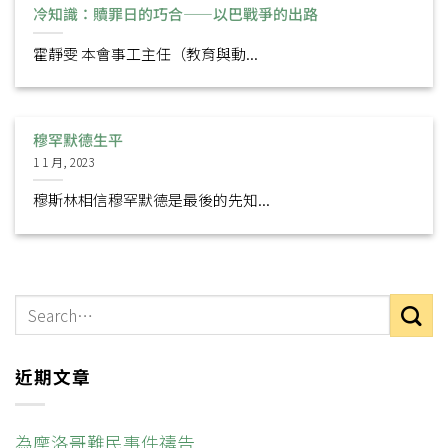
冷知識：贖罪日的巧合——以巴戰爭的出路
霍靜雯 本會事工主任（教育與動...
穆罕默德生平
1 1 月, 2023
穆斯林相信穆罕默德是最後的先知...
近期文章
為摩洛哥難民事件禱告