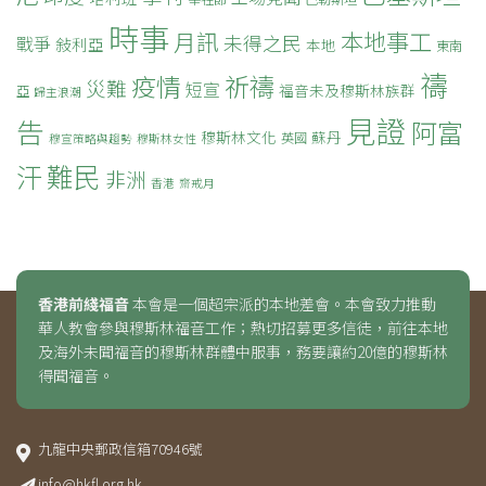
時事
本地事工
月訊
未得之民
戰爭
敍利亞
本地
東南
禱
疫情
祈禱
災難
短宣
福音未及穆斯林族群
亞
歸主浪潮
見證
告
阿富
穆斯林文化
蘇丹
英國
穆宣策略與趨勢
穆斯林女性
難民
汗
非洲
香港
齋戒月
香港前綫福音
本會是一個超宗派的本地差會。本會致力推動
華人教會參與穆斯林福音工作；熱切招募更多信徒，前往本地
及海外未聞福音的穆斯林群體中服事，務要讓約20億的穆斯林
得聞福音。
九龍中央郵政信箱70946號
info@hkfl.org.hk