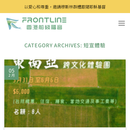
Skip
以愛心和尊重，邀請穆斯林群體跟隨耶穌基督
to
content
CATEGORY ARCHIVES:
短宣體驗
05
2 月