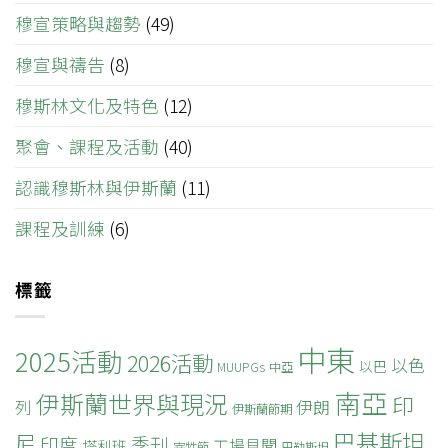
穆宣策略與趨勢
(49)
穆宣與禱告
(8)
穆斯林文化及特色
(12)
聚會、課程及活動
(40)
認識穆斯林與伊斯蘭
(11)
課程及訓練
(6)
標籤
中東
2025活動
2026活動
以色
以巴
MUUPGs
中亞
南亞
伊斯蘭世界與現況
印
列
伊朗
伊斯蘭節期
巴基斯坦
尼
印度
季刊
工場見聞
塔利班
宰牲節
巴勒斯坦