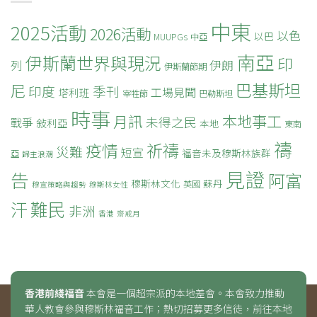
中東
2025活動
2026活動
以色
以巴
MUUPGs
中亞
南亞
伊斯蘭世界與現況
印
列
伊朗
伊斯蘭節期
巴基斯坦
尼
印度
季刊
工場見聞
塔利班
宰牲節
巴勒斯坦
時事
本地事工
月訊
未得之民
戰爭
敍利亞
本地
東南
禱
疫情
祈禱
災難
短宣
福音未及穆斯林族群
亞
歸主浪潮
見證
告
阿富
穆斯林文化
蘇丹
英國
穆宣策略與趨勢
穆斯林女性
難民
汗
非洲
香港
齋戒月
香港前綫福音
本會是一個超宗派的本地差會。本會致力推動
華人教會參與穆斯林福音工作；熱切招募更多信徒，前往本地