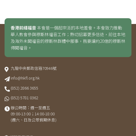
香港前綫福音
本會是一個超宗派的本地差會。本會致力推動
華人教會參與穆斯林福音工作；熱切招募更多信徒，前往本地
及海外未聞福音的穆斯林群體中服事，務要讓約20億的穆斯林
得聞福音。
九龍中央郵政信箱70946號
info@hkfl.org.hk
(852) 2866 3655
(852) 5781 0362
辦公時間：週一至週五
09:00-13:00；14:00-18:00
(週六、日及公眾假期休息)