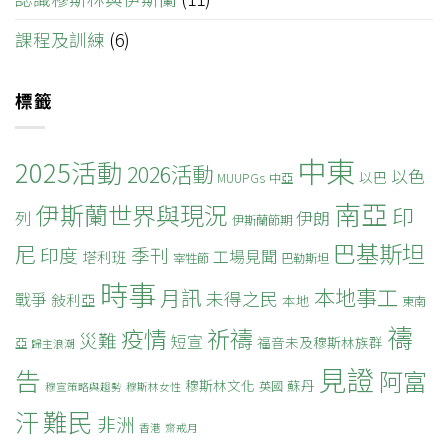
課程及訓練
(6)
標籤
中東
2025活動
2026活動
以色
以巴
MUUPGs
中亞
南亞
伊斯蘭世界與現況
印
列
伊朗
伊斯蘭節期
巴基斯坦
尼
印度
季刊
工場見聞
塔利班
宰牲節
巴勒斯坦
時事
本地事工
月訊
未得之民
戰爭
敍利亞
本地
東南
禱
疫情
祈禱
災難
短宣
福音未及穆斯林族群
亞
歸主浪潮
見證
告
阿富
穆斯林文化
蘇丹
英國
穆宣策略與趨勢
穆斯林女性
難民
汗
非洲
香港
齋戒月