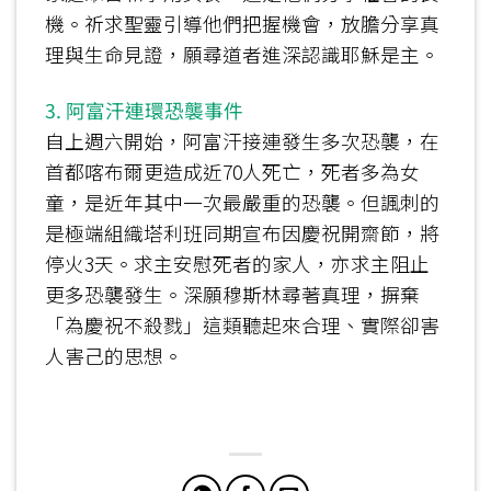
機。祈求聖靈引導他們把握機會，放膽分享真
理與生命見證，願尋道者進深認識耶穌是主。
3. 阿富汗連環恐襲事件
自上週六開始，阿富汗接連發生多次恐襲，在
首都喀布爾更造成近70人死亡，死者多為女
童，是近年其中一次最嚴重的恐襲。但諷刺的
是極端組織塔利班同期宣布因慶祝開齋節，將
停火3天。求主安慰死者的家人，亦求主阻止
更多恐襲發生。深願穆斯林尋著真理，摒棄
「為慶祝不殺戮」這類聽起來合理、實際卻害
人害己的思想。