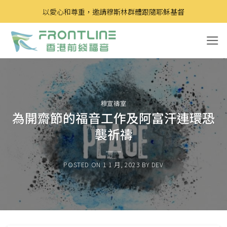
Skip
以愛心和尊重，邀請穆斯林群體跟隨耶穌基督
to
content
穆宣禱室
為開齋節的福音工作及阿富汗連環恐
襲祈禱
POSTED ON
1 1 月, 2023
BY
DEV