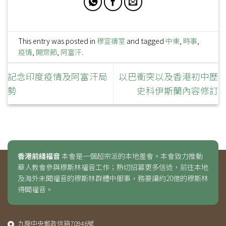
This entry was posted in
穆宣禱室
and tagged
中東
,
時事
,
疫情
,
開齋節
,
阿富汗
.
記念印度疫情及阿富汗局
以巴衝突以及香港初中歷
勢
史科伊斯蘭內容修訂
香港前綫福音
本會是一個超宗派的本地差會。本會致力推動
華人教會參與穆斯林福音工作；熱切招募更多信徒，前往本地
及海外未聞福音的穆斯林群體中服事，務要讓約20億的穆斯林
得聞福音。
九龍中央郵政信箱70946號