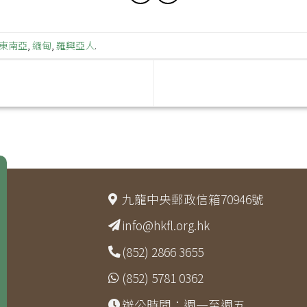
東南亞
,
緬甸
,
羅興亞人
.
九龍中央郵政信箱70946號
info@hkfl.org.hk
(852) 2866 3655
(852) 5781 0362
辦公時間：週一至週五