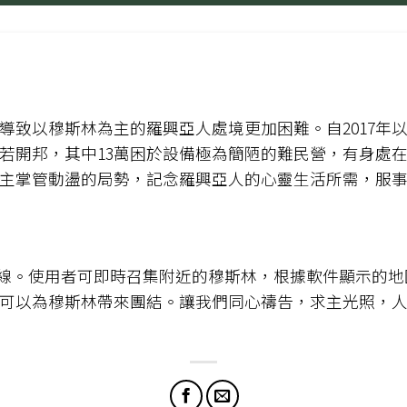
導致以穆斯林為主的羅興亞人處境更加困難。自2017年
處若開邦，其中13萬困於設備極為簡陋的難民營，有身處
主掌管動盪的局勢，記念羅興亞人的心靈生活所需，服
上線。使用者可即時召集附近的穆斯林，根據軟件顯示的
可以為穆斯林帶來團結。讓我們同心禱告，求主光照，