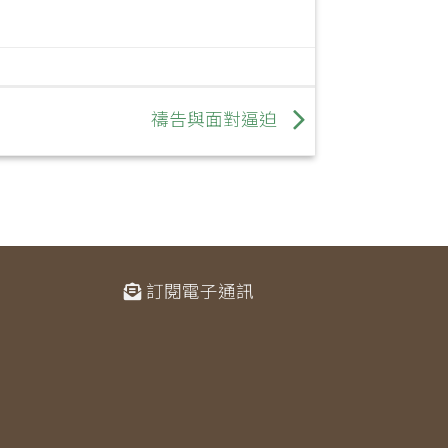
禱告與面對逼迫
訂閱電子通訊