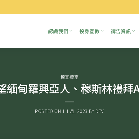
認識我們
投身宣教
禱告資訊
穆宣禱室
望緬甸羅興亞人、穆斯林禮拜A
POSTED ON
1 1 月, 2023
BY
DEV