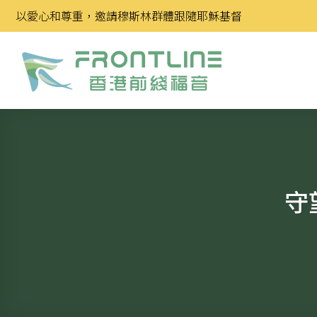
Skip
以愛心和尊重，邀請穆斯林群體跟隨耶穌基督
to
content
守