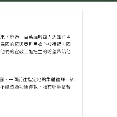
以來，超過一百萬羅興亞人逃難往孟
在異國的羅興亞難民擔心被遣返，國
事他們的宣教士能把主的盼望帶給他
地圖，一同前往指定地點集體禮拜。該
人不能透過功德得救，唯有耶穌基督