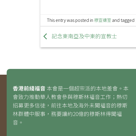
This entry was posted in
穆宣禱室
and tagged
記念東南亞及中東的宣教士
香港前綫福音
本會是一個超宗派的本地差會。本
會致力推動華人教會參與穆斯林福音工作；熱切
招募更多信徒，前往本地及海外未聞福音的穆斯
林群體中服事，務要讓約20億的穆斯林得聞福
音。